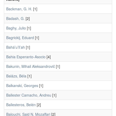
Backman, G. H.
[1]
Badash, G.
[2]
Baghy, Julio
[1]
Bagrickij, Eduard
[1]
Bahá’u’ll’ah
[1]
Bahia Esperanto-Asocio
[4]
Bakunin, Mihail Aleksandrovič
[1]
Balázs, Béla
[1]
Balkanski, Georges
[1]
Ballester Camacho, Andreu
[1]
Ballesteros, Belén
[2]
Balouchi, Said N. Mozaffari
[2]