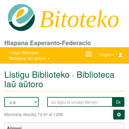
Bitoteko
Hispana Esperanto-Federacio
Listigu Biblioteko ·
Ŝanĝu
Lingvo
Biblioteca laŭ aŭtoro
navigadon
Listigu Biblioteko · Biblioteca
laŭ aŭtoro
Ek
Montrataj rikordoj 72-91 el 1298
Aŭtoroj