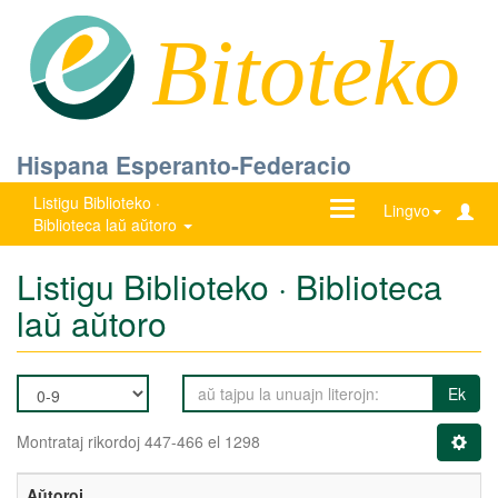
Bitoteko
Hispana Esperanto-Federacio
Listigu Biblioteko ·
Ŝanĝu
Lingvo
Biblioteca laŭ aŭtoro
navigadon
Listigu Biblioteko · Biblioteca
laŭ aŭtoro
Ek
Montrataj rikordoj 447-466 el 1298
Aŭtoroj