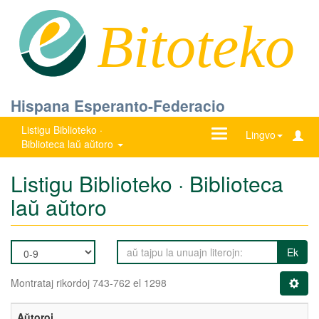
Bitoteko
Hispana Esperanto-Federacio
Listigu Biblioteko ·
Ŝanĝu
Lingvo
Biblioteca laŭ aŭtoro
navigadon
Listigu Biblioteko · Biblioteca
laŭ aŭtoro
Ek
Montrataj rikordoj 743-762 el 1298
Aŭtoroj