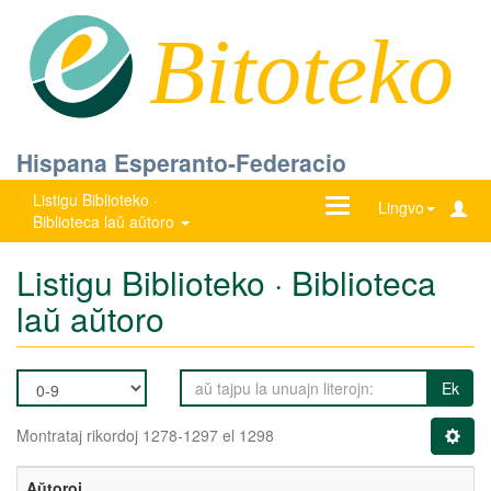
Bitoteko
Hispana Esperanto-Federacio
Listigu Biblioteko ·
Ŝanĝu
Lingvo
Biblioteca laŭ aŭtoro
navigadon
Listigu Biblioteko · Biblioteca
laŭ aŭtoro
Ek
Montrataj rikordoj 1278-1297 el 1298
Aŭtoroj