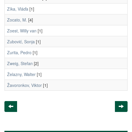
Zíka, Vláďa
[1]
Zocato, M.
[4]
Zoest, Willy van
[1]
Zubović, Sonja
[1]
Zurita, Pedro
[1]
Zweig, Stefan
[2]
Żelazny, Walter
[1]
Žavoronkov, Viktor
[1]