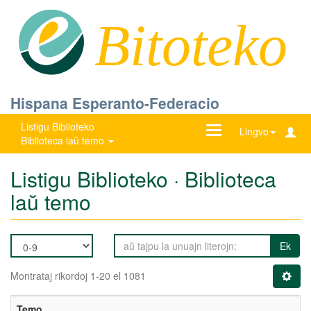
Bitoteko
Hispana Esperanto-Federacio
Listigu Biblioteko ·
Ŝanĝu
Lingvo
Biblioteca laŭ temo
navigadon
Listigu Biblioteko · Biblioteca
laŭ temo
Ek
Montrataj rikordoj 1-20 el 1081
Temo