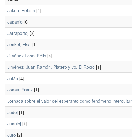
Jakob, Helena
[1]
Japanio
[6]
Jarraportoj
[2]
Jenkel, Elsa
[1]
Jiménez Lobo, Félix
[4]
Jiménez, Juan Ramón. Platero y yo. El Rocío
[1]
JoMo
[4]
Jonas, Franz
[1]
Jornada sobre el valor del esperanto como fenómeno intercultural
Judoj
[1]
Junuloj
[1]
Juro
[2]