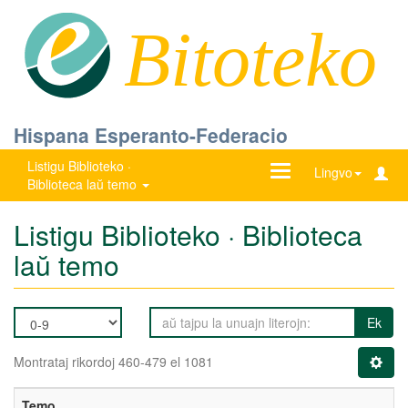
Bitoteko
Hispana Esperanto-Federacio
Listigu Biblioteko ·
Ŝanĝu
Lingvo
Biblioteca laŭ temo
navigadon
Listigu Biblioteko · Biblioteca
laŭ temo
Ek
Montrataj rikordoj 460-479 el 1081
Temo