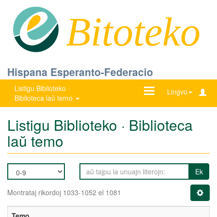
Bitoteko
Hispana Esperanto-Federacio
Listigu Biblioteko ·
Ŝanĝu
Lingvo
Biblioteca laŭ temo
navigadon
Listigu Biblioteko · Biblioteca
laŭ temo
Ek
Montrataj rikordoj 1033-1052 el 1081
Temo