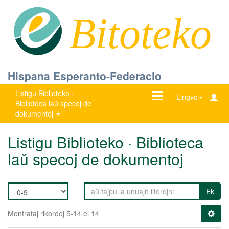
Bitoteko
Hispana Esperanto-Federacio
Listigu Biblioteko ·
Ŝanĝu
Lingvo
Biblioteca laŭ specoj de
navigadon
dokumentoj
Listigu Biblioteko · Biblioteca
laŭ specoj de dokumentoj
Ek
Montrataj rikordoj 5-14 el 14