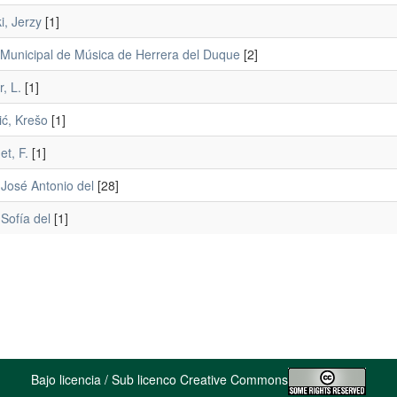
i, Jerzy
[1]
Municipal de Música de Herrera del Duque
[2]
, L.
[1]
ić, Krešo
[1]
t, F.
[1]
 José Antonio del
[28]
 Sofía del
[1]
Bajo licencia / Sub licenco Creative Commons