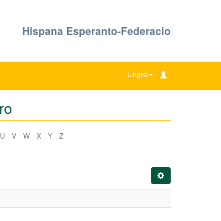
Hispana Esperanto-Federacio
Lingvo
ro
U
V
W
X
Y
Z