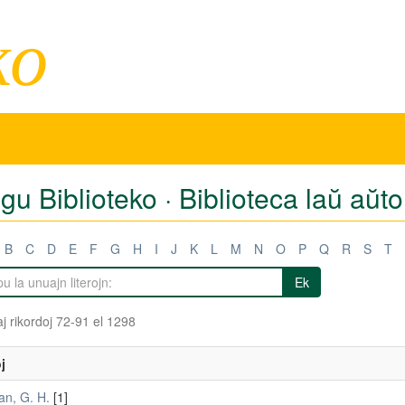
ko
igu Biblioteko · Biblioteca laŭ aŭto
B
C
D
E
F
G
H
I
J
K
L
M
N
O
P
Q
R
S
T
Ek
j rikordoj 72-91 el 1298
j
n, G. H.
[1]