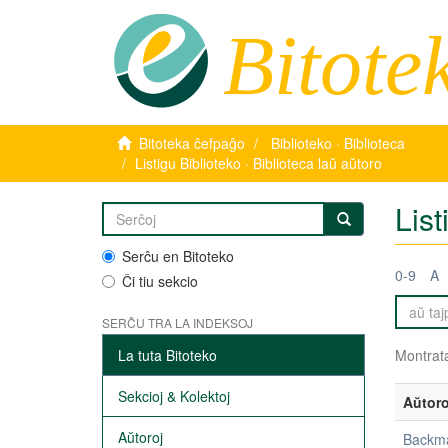
Bitote
Bitoteka ĉefpaĝo
Biblioteko · Biblioteca
Listigu Biblioteko · Biblioteca laŭ aŭtoro
List
Serĉu en Bitoteko
0-9
A
Ĉi tiu sekcio
SERĈU TRA LA INDEKSOJ
La tuta Bitoteko
Montrata
Sekcioj & Kolektoj
Aŭtoro
Aŭtoroj
Backma