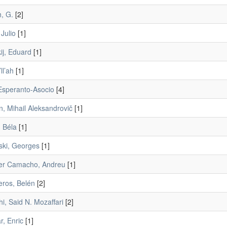
, G.
[2]
Julio
[1]
ij, Eduard
[1]
ll’ah
[1]
Esperanto-Asocio
[4]
, Mihail Aleksandrovič
[1]
 Béla
[1]
ski, Georges
[1]
ter Camacho, Andreu
[1]
eros, Belén
[2]
i, Said N. Mozaffari
[2]
r, Enric
[1]