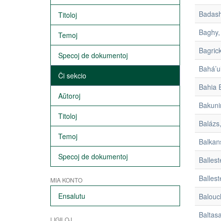
Badash
Titoloj
Baghy, 
Temoj
Bagrick
Specoj de dokumentoj
Bahá’u’
Ĉi sekcio
Bahia 
Aŭtoroj
Bakunin
Titoloj
Balázs,
Temoj
Balkan
Specoj de dokumentoj
Balles
Ballest
MIA KONTO
Ensalutu
Balouch
Baltasa
LIGILOJ