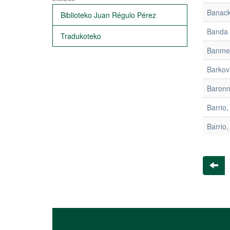
Banack
Biblioteko Juan Régulo Pérez
Banda 
Tradukoteko
Banmer
Barkov
Baronne
Barrio,
Barrio,