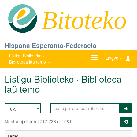
Bitoteko
Hispana Esperanto-Federacio
Listigu Biblioteko ·
Ŝanĝu
Lingvo
Biblioteca laŭ temo
navigadon
Listigu Biblioteko · Biblioteca
laŭ temo
Ek
Montrataj rikordoj 717-736 el 1081
Temo