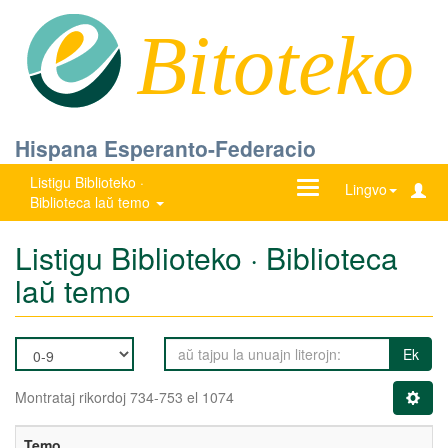
Bitoteko
Hispana Esperanto-Federacio
Listigu Biblioteko ·
Ŝanĝu
Lingvo
Biblioteca laŭ temo
navigadon
Listigu Biblioteko · Biblioteca
laŭ temo
Ek
Montrataj rikordoj 734-753 el 1074
Temo