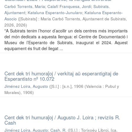
Carbó Torrents, Maria
;
Calafí Franquesa, Jordi
;
Subirats.
Ajuntament
;
Kataluna Esperanto-Junularo
;
Kataluna Esperanto-
Asocio
(
[Subirats] : Maria Carbó Torrents, Ajuntament de Subirats,
2026
,
2026
)
"A Subirats tenim l’honor d’acollir un dels centres més importants
del món dedicats a aquesta llengua: el Centre de Documentació i
Museu de l’Esperanto de Subirats, inaugurat el 2024. Aquest
equipament és fruit del llegat ...
Cent dek tri humoraĵoj / verkitaj aŭ esperantigitaj de
Esperantisto nº 10.072
Jiménez Loira, Augusto
(
[S.l.] : [s.n.], 1906 (Valencia : Pubul y
Morales)
,
1906
)
Cent dek tri humuraĵoj / Augusto J. Loira ; reviziis R.
Cash
Jiménez Loira, Augusto
;
Cash, R.
(
[S.l.] : Torixoéu Libroj, [ca.