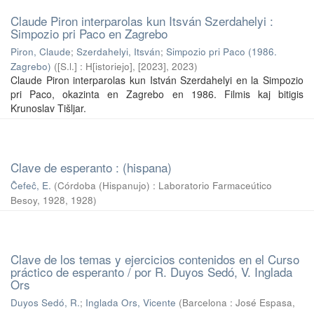
Claude Piron interparolas kun Itsván Szerdahelyi :
Simpozio pri Paco en Zagrebo
Piron, Claude
;
Szerdahelyi, Itsván
;
Simpozio pri Paco (1986.
Zagrebo)
(
[S.l.] : H[istoriejo], [2023]
,
2023
)
Claude Piron interparolas kun István Szerdahelyi en la Simpozio
pri Paco, okazinta en Zagrebo en 1986. Filmis kaj bitigis
Krunoslav Tišljar.
Clave de esperanto : (hispana)
Ĉefeĉ, E.
(
Córdoba (Hispanujo) : Laboratorio Farmaceútico
Besoy, 1928
,
1928
)
Clave de los temas y ejercicios contenidos en el Curso
práctico de esperanto / por R. Duyos Sedó, V. Inglada
Ors
Duyos Sedó, R.
;
Inglada Ors, Vicente
(
Barcelona : José Espasa,