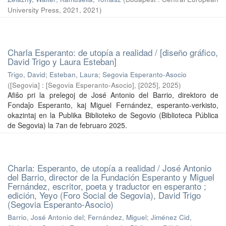
University Press, 2021
,
2021
)
Charla Esperanto: de utopía a realidad / [diseño gráfico,
David Trigo y Laura Esteban]
Trigo, David
;
Esteban, Laura
;
Segovia Esperanto-Asocio
(
[Segovia] : [Segovia Esperanto-Asocio], [2025]
,
2025
)
Afiŝo pri la prelegoj de José Antonio del Barrio, direktoro de
Fondaĵo Esperanto, kaj Miguel Fernández, esperanto-verkisto,
okazintaj en la Publika Biblioteko de Segovio (Biblioteca Pública
de Segovia) la 7an de februaro 2025.
Charla: Esperanto, de utopía a realidad / José Antonio
del Barrio, director de la Fundación Esperanto y Miguel
Fernández, escritor, poeta y traductor en esperanto ;
edición, Yeyo (Foro Social de Segovia), David Trigo
(Segovia Esperanto-Asocio)
Barrio, José Antonio del
;
Fernández, Miguel
;
Jiménez Cid,