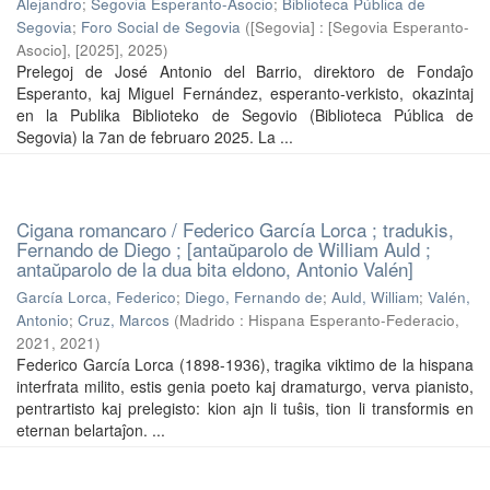
Alejandro
;
Segovia Esperanto-Asocio
;
Biblioteca Pública de
Segovia
;
Foro Social de Segovia
(
[Segovia] : [Segovia Esperanto-
Asocio], [2025]
,
2025
)
Prelegoj de José Antonio del Barrio, direktoro de Fondaĵo
Esperanto, kaj Miguel Fernández, esperanto-verkisto, okazintaj
en la Publika Biblioteko de Segovio (Biblioteca Pública de
Segovia) la 7an de februaro 2025. La ...
Cigana romancaro / Federico García Lorca ; tradukis,
Fernando de Diego ; [antaŭparolo de William Auld ;
antaŭparolo de la dua bita eldono, Antonio Valén]
García Lorca, Federico
;
Diego, Fernando de
;
Auld, William
;
Valén,
Antonio
;
Cruz, Marcos
(
Madrido : Hispana Esperanto-Federacio,
2021
,
2021
)
Federico García Lorca (1898-1936), tragika viktimo de la hispana
interfrata milito, estis genia poeto kaj dramaturgo, verva pianisto,
pentrartisto kaj prelegisto: kion ajn li tuŝis, tion li transformis en
eternan belartaĵon. ...