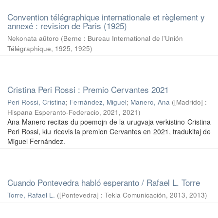
Convention télégraphique internationale et règlement y
annexé : revision de Paris (1925)
Nekonata aŭtoro
(
Berne : Bureau International de l'Unión
Télégraphique, 1925
,
1925
)
Cristina Peri Rossi : Premio Cervantes 2021
Peri Rossi, Cristina
;
Fernández, Miguel
;
Manero, Ana
(
[Madrido] :
Hispana Esperanto-Federacio, 2021
,
2021
)
Ana Manero recitas du poemojn de la urugvaja verkistino Cristina
Peri Rossi, kiu ricevis la premion Cervantes en 2021, tradukitaj de
Miguel Fernández.
Cuando Pontevedra habló esperanto / Rafael L. Torre
Torre, Rafael L.
(
[Pontevedra] : Tekla Comunicación, 2013
,
2013
)