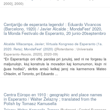
2000]
,
2000
)
Centjariĝo de esperanta legendo! : Eduardo Vivancos
(Barcelono, 1920) / Javier Alcalde ; MondaFest' 2020,
la Monda Festivalo de Esperanto, 20 junio-20septembro
Alcalde Villacampa, Javier
;
Virtuala Kongreso de Esperanto (1a.
2020. Reta)
;
MondaFest' (2020)
(
[Roterdamo : Universala
Esperanto-Asocio, 2020]
,
2020-09
)
"En Esperantujo oni ofte parolas pri junuloj, sed ni ne forgesu la
maljunulojn, kiuj konstruis la movadon kaj komunumon, kiujn ni
ĝuas hodiaŭ", skribis antaŭ kelkaj jaroj nia karmemora Mateo
Chisolm, el Toronto, pri Eduardo ...
Centra Eŭropo en 1910 : geographic and place names
in Esperanto / Walter Żelazny ; translated from the
Polish by Tomasz Kamusella
Żelazny, Walter
;
Kamusella, Tomasz
(
Budapest : Central European