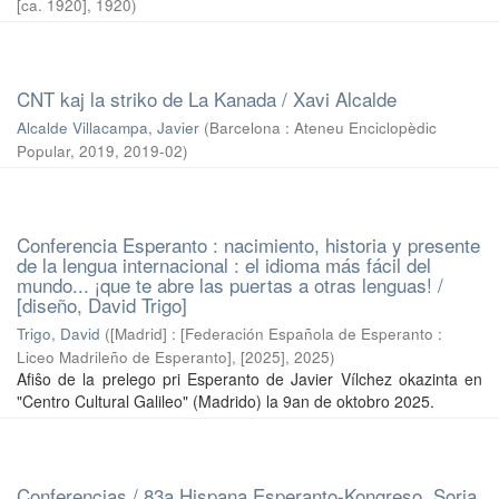
[ca. 1920]
,
1920
)
CNT kaj la striko de La Kanada / Xavi Alcalde
Alcalde Villacampa, Javier
(
Barcelona : Ateneu Enciclopèdic
Popular, 2019
,
2019-02
)
Conferencia Esperanto : nacimiento, historia y presente
de la lengua internacional : el idioma más fácil del
mundo... ¡que te abre las puertas a otras lenguas! /
[diseño, David Trigo]
Trigo, David
(
[Madrid] : [Federación Española de Esperanto :
Liceo Madrileño de Esperanto], [2025]
,
2025
)
Afiŝo de la prelego pri Esperanto de Javier Vílchez okazinta en
"Centro Cultural Galileo" (Madrido) la 9an de oktobro 2025.
Conferencias / 83a Hispana Esperanto-Kongreso, Soria,