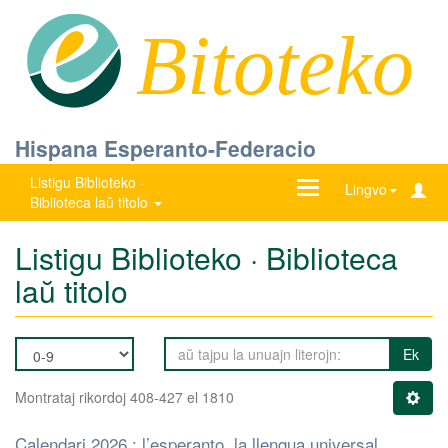
Bitoteko
Hispana Esperanto-Federacio
Listigu Biblioteko ·
Ŝanĝu
Lingvo
Biblioteca laŭ titolo
navigadon
Listigu Biblioteko · Biblioteca
laŭ titolo
Ek
Montrataj rikordoj 408-427 el 1810
Calendari 2026 : l’esperanto, la llengua universal