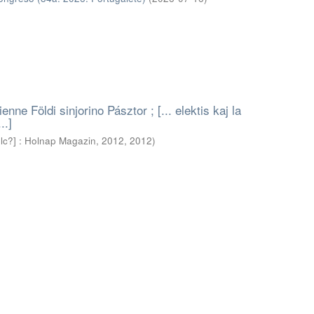
enne Földi sinjorino Pásztor ; [... elektis kaj la
..]
olc?] : Holnap Magazin, 2012
,
2012
)