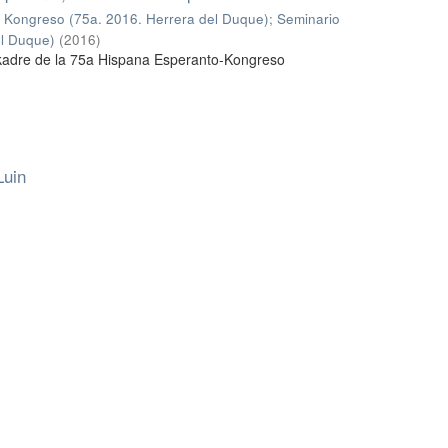
 Kongreso (75a. 2016. Herrera del Duque)
;
Seminario
el Duque)
(
2016
)
kadre de la 75a Hispana Esperanto-Kongreso
Luin