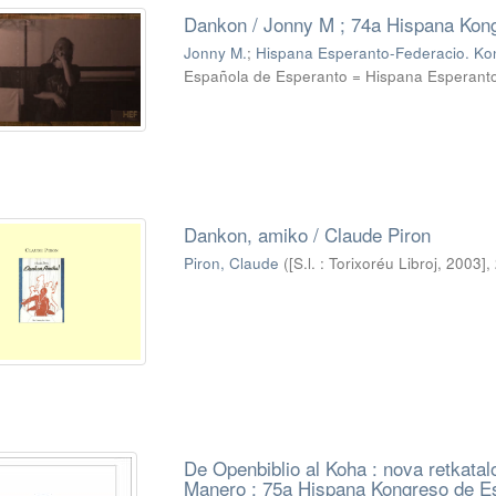
Dankon / Jonny M ; 74a Hispana Kong
Jonny M.
;
Hispana Esperanto-Federacio. Kon
Española de Esperanto = Hispana Esperant
Dankon, amiko / Claude Piron
Piron, Claude
(
[S.l. : Torixoréu Libroj, 2003]
,
De Openbiblio al Koha : nova retkata
Manero ; 75a Hispana Kongreso de Es