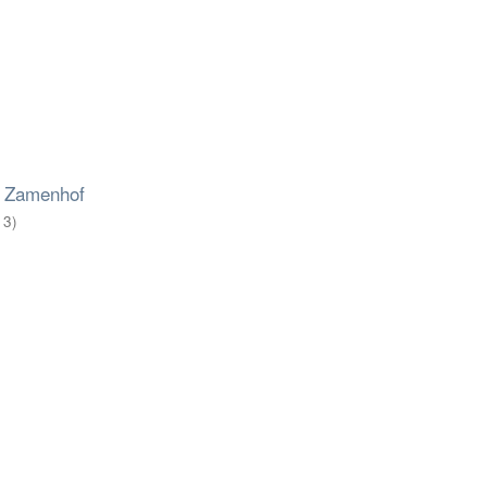
. Zamenhof
13
)