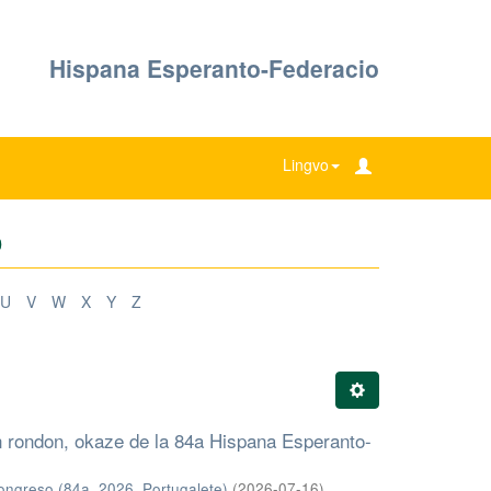
Hispana Esperanto-Federacio
Lingvo
o
U
V
W
X
Y
Z
n rondon, okaze de la 84a Hispana Esperanto-
ngreso (84a. 2026. Portugalete)
(
2026-07-16
)