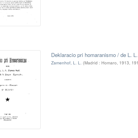
Deklaracio pri homaranismo / de L. L
Zamenhof, L. L.
(
Madrid : Homaro, 1913
,
19