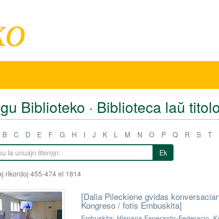
ko
igu Biblioteko · Biblioteca laŭ titol
B
C
D
E
F
G
H
I
J
K
L
M
N
O
P
Q
R
S
T
Ek
j rikordoj 455-474 el 1814
[Dalia Pileckiene gvidas konversacia
Kongreso / fotis Embuskita]
Embuskita
;
Hispana Esperanto-Federacio. Ko