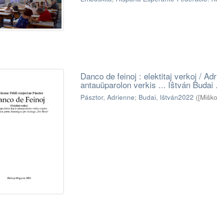
Danco de feinoj : elektitaj verkoj / Adri
antauŭparolon verkis ... Iŝtván Budai .
Pásztor, Adrienne
;
Budai, Iŝtván2022
(
[Miŝk