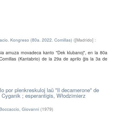
cio. Kongreso (80a. 2022. Comillas)
(
[Madrido] :
 sia amuza movadeca kanto "Dek klubanoj", en la 80a
omillas (Kantabrio) de la 29a de aprilo ĝis la 3a de
o por plenkreskuloj laŭ "Il decamerone" de
 Cyganik ; esperantigis, Włodzimierz
Boccaccio, Giovanni
(
1979
)