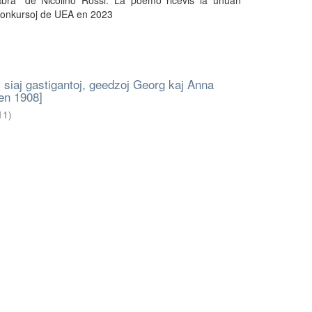
ra" de Nicolino Rossi. La poemo ricevis la unuan
 Konkursoj de UEA en 2023
 siaj gastigantoj, geedzoj Georg kaj Anna
en 1908]
11
)