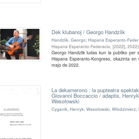
Dek klubanoj / Georgo Handzlik
Handzlik, Georgo
;
Hispana Esperanto-Federa
Hispana Esperanto-Federacio, [2022]
,
2022
)
Georgo Handzlik ludas kun la publiko per
Hispana Esperanto-Kongreso, okazinta en C
majo de 2022.
La dekamerono : la pupteatra spektakl
Giovanni Boccaccio / adaptis, Henryk
Wesołowski
Cyganik, Henryk
;
Wesołowski, Włodzimierz
;