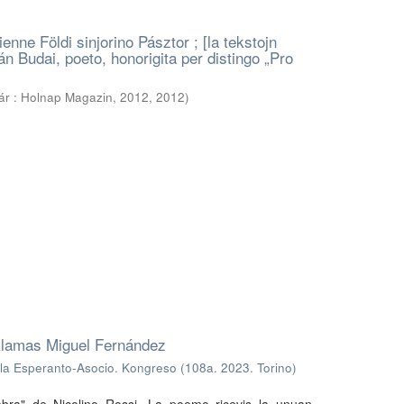
ienne Földi sinjorino Pásztor ; [la tekstojn
án Budai, poeto, honorigita per distingo „Pro
ár : Holnap Magazin, 2012
,
2012
)
klamas Miguel Fernández
la Esperanto-Asocio. Kongreso (108a. 2023. Torino)