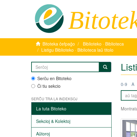
Bitote
Bitoteka ĉefpaĝo
Biblioteko · Biblioteca
Listigu Biblioteko · Biblioteca laŭ titolo
List
Serĉu en Bitoteko
0-9
A
Ĉi tiu sekcio
SERĈU TRA LA INDEKSOJ
La tuta Bitoteko
Montrata
Sekcioj & Kolektoj
Aŭtoroj