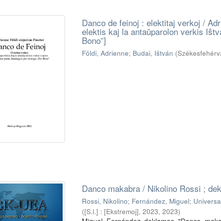
Danco de feinoj : elektitaj verkoj / Adr
elektis kaj la antaŭparolon verkis Iŝtv
Bono”]
Földi, Adrienne
;
Budai, Iŝtván
(
Székesfehérv
Danco makabra / Nikolino Rossi ; de
Rossi, Nikolino
;
Fernández, Miguel
;
Universa
(
[S.l.] : [Ekstremoj], 2023
,
2023
)