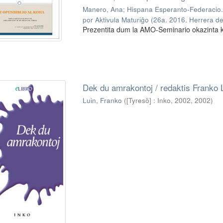
Manero, Ana
;
Hispana Esperanto-Federacio.
por Aktivula Maturiĝo (26a. 2016. Herrera d
Prezentita dum la AMO-Seminario okazinta 
Dek du amrakontoj / redaktis Franko 
Luin, Franko
(
[Tyresö] : Inko, 2002
,
2002
)