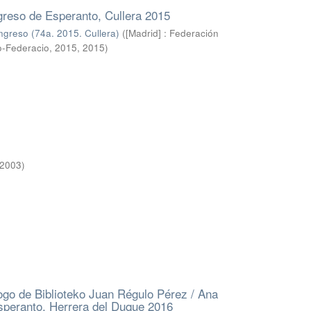
reso de Esperanto, Cullera 2015
greso (74a. 2015. Cullera)
(
[Madrid] : Federación
o-Federacio, 2015
,
2015
)
2003
)
logo de Biblioteko Juan Régulo Pérez / Ana
peranto, Herrera del Duque 2016