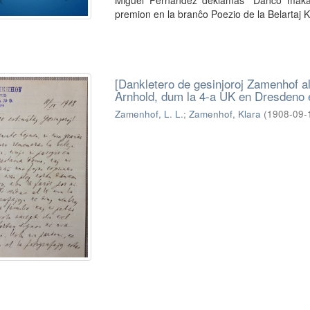
Miguel Fernández deklamas "Danco makab
premion en la branĉo Poezio de la Belartaj
[Dankletero de gesinjoroj Zamenhof al
Arnhold, dum la 4-a UK en Dresdeno 
Zamenhof, L. L.
;
Zamenhof, Klara
(
1908-09-