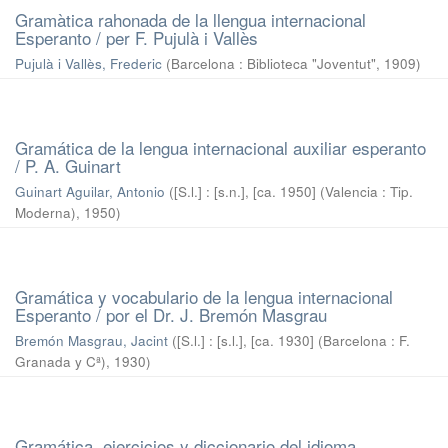
Gramàtica rahonada de la llengua internacional
Esperanto / per F. Pujulà i Vallès
Pujulà i Vallès, Frederic
(
Barcelona : Biblioteca "Joventut"
,
1909
)
Gramática de la lengua internacional auxiliar esperanto
/ P. A. Guinart
Guinart Aguilar, Antonio
(
[S.l.] : [s.n.], [ca. 1950] (Valencia : Tip.
Moderna)
,
1950
)
Gramática y vocabulario de la lengua internacional
Esperanto / por el Dr. J. Bremón Masgrau
Bremón Masgrau, Jacint
(
[S.l.] : [s.l.], [ca. 1930] (Barcelona : F.
Granada y Cª)
,
1930
)
Gramática, ejercicios y diccionario del idioma