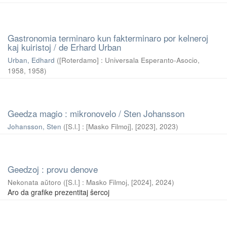
Gastronomia terminaro kun fakterminaro por kelneroj
kaj kuiristoj / de Erhard Urban
Urban, Edhard
(
[Roterdamo] : Universala Esperanto-Asocio,
1958
,
1958
)
Geedza magio : mikronovelo / Sten Johansson
Johansson, Sten
(
[S.l.] : [Masko Filmoj], [2023]
,
2023
)
Geedzoj : provu denove
Nekonata aŭtoro
(
[S.l.] : Masko Filmoj, [2024]
,
2024
)
Aro da grafike prezentitaj ŝercoj