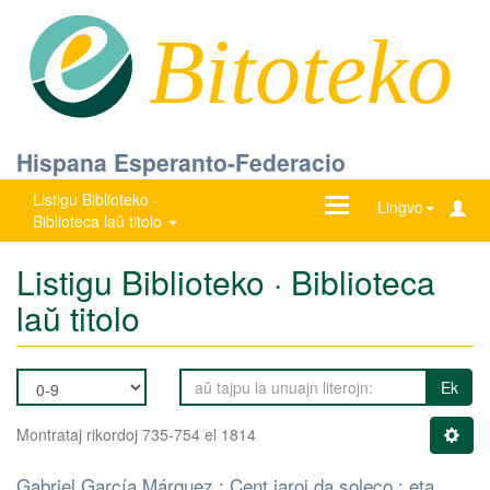
Bitoteko
Hispana Esperanto-Federacio
Listigu Biblioteko ·
Ŝanĝu
Lingvo
Biblioteca laŭ titolo
navigadon
Listigu Biblioteko · Biblioteca
laŭ titolo
Ek
Montrataj rikordoj 735-754 el 1814
Gabriel García Márquez : Cent jaroj da soleco : eta