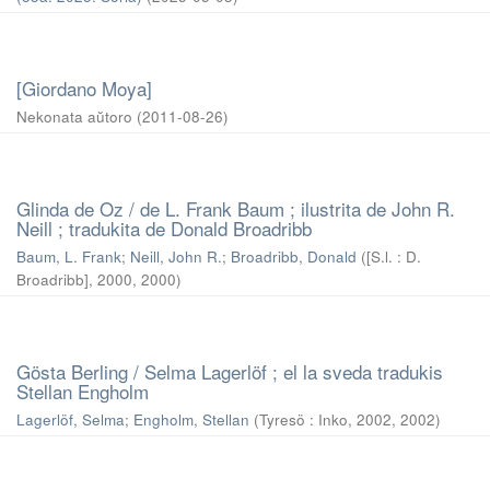
[Giordano Moya]
Nekonata aŭtoro
(
2011-08-26
)
Glinda de Oz / de L. Frank Baum ; ilustrita de John R.
Neill ; tradukita de Donald Broadribb
Baum, L. Frank
;
Neill, John R.
;
Broadribb, Donald
(
[S.l. : D.
Broadribb], 2000
,
2000
)
Gösta Berling / Selma Lagerlöf ; el la sveda tradukis
Stellan Engholm
Lagerlöf, Selma
;
Engholm, Stellan
(
Tyresö : Inko, 2002
,
2002
)