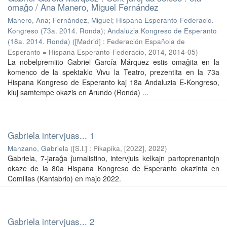
omaĝo / Ana Manero, Miguel Fernández
Manero, Ana
;
Fernández, Miguel
;
Hispana Esperanto-Federacio.
Kongreso (73a. 2014. Ronda)
;
Andaluzia Kongreso de Esperanto
(18a. 2014. Ronda)
(
[Madrid] : Federación Española de
Esperanto = Hispana Esperanto-Federacio, 2014
,
2014-05
)
La nobelpremiito Gabriel García Márquez estis omaĝita en la
komenco de la spektaklo Vivu la Teatro, prezentita en la 73a
Hispana Kongreso de Esperanto kaj 18a Andaluzia E-Kongreso,
kiuj samtempe okazis en Arundo (Ronda) ...
Gabriela intervjuas... 1
Manzano, Gabriela
(
[S.l.] : Pikapika, [2022]
,
2022
)
Gabriela, 7-jaraĝa ĵurnalistino, intervjuis kelkajn partoprenantojn
okaze de la 80a Hispana Kongreso de Esperanto okazinta en
Comillas (Kantabrio) en majo 2022.
Gabriela intervjuas... 2