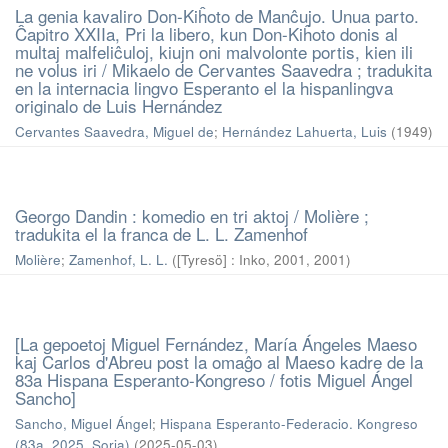
La genia kavaliro Don-Kiĥoto de Manĉujo. Unua parto.
Ĉapitro XXIIa, Pri la libero, kun Don-Kiĥoto donis al
multaj malfeliĉuloj, kiujn oni malvolonte portis, kien ili
ne volus iri / Mikaelo de Cervantes Saavedra ; tradukita
en la internacia lingvo Esperanto el la hispanlingva
originalo de Luis Hernández
Cervantes Saavedra, Miguel de
;
Hernández Lahuerta, Luis
(
1949
)
Georgo Dandin : komedio en tri aktoj / Molière ;
tradukita el la franca de L. L. Zamenhof
Molière
;
Zamenhof, L. L.
(
[Tyresö] : Inko, 2001
,
2001
)
[La gepoetoj Miguel Fernández, María Ángeles Maeso
kaj Carlos d'Abreu post la omaĝo al Maeso kadre de la
83a Hispana Esperanto-Kongreso / fotis Miguel Ángel
Sancho]
Sancho, Miguel Ángel
;
Hispana Esperanto-Federacio. Kongreso
(83a. 2025. Soria)
(
2025-05-03
)