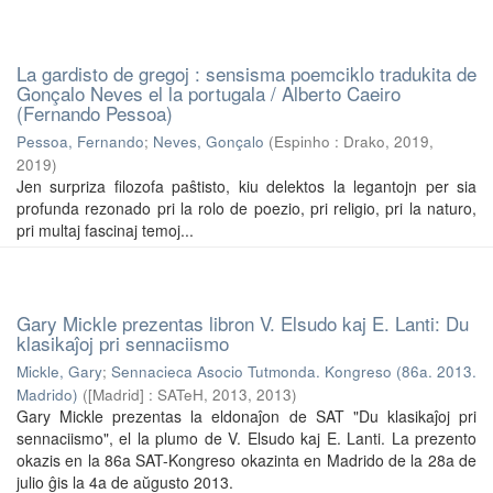
La gardisto de gregoj : sensisma poemciklo tradukita de
Gonçalo Neves el la portugala / Alberto Caeiro
(Fernando Pessoa)
Pessoa, Fernando
;
Neves, Gonçalo
(
Espinho : Drako, 2019
,
2019
)
Jen surpriza filozofa paŝtisto, kiu delektos la legantojn per sia
profunda rezonado pri la rolo de poezio, pri religio, pri la naturo,
pri multaj fascinaj temoj...
Gary Mickle prezentas libron V. Elsudo kaj E. Lanti: Du
klasikaĵoj pri sennaciismo
Mickle, Gary
;
Sennacieca Asocio Tutmonda. Kongreso (86a. 2013.
Madrido)
(
[Madrid] : SATeH, 2013
,
2013
)
Gary Mickle prezentas la eldonaĵon de SAT "Du klasikaĵoj pri
sennaciismo", el la plumo de V. Elsudo kaj E. Lanti. La prezento
okazis en la 86a SAT-Kongreso okazinta en Madrido de la 28a de
julio ĝis la 4a de aŭgusto 2013.