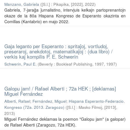
Manzano, Gabriela
(
[S.l.] : Pikapika, [2022]
,
2022
)
Gabriela, 7-jaraĝa ĵurnalistino, intervjuis kelkajn partoprenantojn
okaze de la 80a Hispana Kongreso de Esperanto okazinta en
Comillas (Kantabrio) en majo 2022.
Gaja leganto per Esperanto : spritaĵoj, vortludoj,
preseraroj, anekdotoj, matematikaĵoj : (dua libro) /
verkis kaj kompilis P. E. Schwerin
Schwerin, Paul E.
(
Beverly : Bookleaf Publishing, 1997
,
1997
)
Galopu jam! / Rafael Alberti ; 72a HEK ; [deklamas]
Miguel Fernández
Alberti, Rafael
;
Fernández, Miguel
;
Hispana Esperanto-Federacio.
Kongreso (72a. 2013. Zaragozo)
(
[S.l.] : Masko Filmoj, [2013]
,
2013
)
Miguel Fernández deklamas la poemon "Galopu jam" (a galopar)
de Rafael Alberti (Zaragozo, 72a HEK).