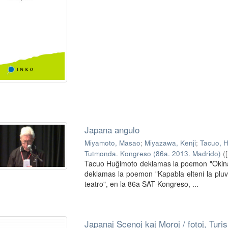
Japana angulo
Miyamoto, Masao
;
Miyazawa, Kenji
;
Tacuo, 
Tutmonda. Kongreso (86a. 2013. Madrido)
(
Tacuo Huĝimoto deklamas la poemon "Okina
deklamas la poemon "Kapabla elteni la pluv
teatro", en la 86a SAT-Kongreso, ...
Japanaj Scenoj kaj Moroj / fotoj, Tur