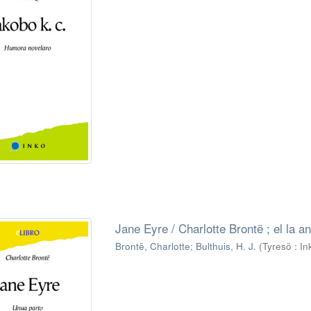
Jane Eyre / Charlotte Brontë ; el la an
Brontë, Charlotte
;
Bulthuis, H. J.
(
Tyresö : In