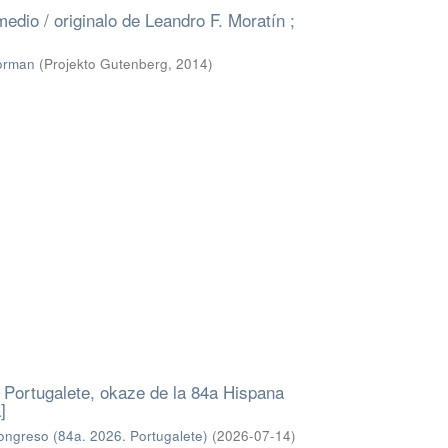
medio / originalo de Leandro F. Moratín ;
orman
(
Projekto Gutenberg
,
2014
)
i Portugalete, okaze de la 84a Hispana
]
ngreso (84a. 2026. Portugalete)
(
2026-07-14
)