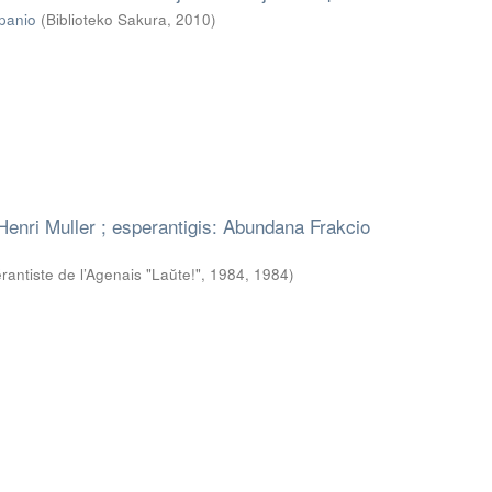
apanio
(
Biblioteko Sakura
,
2010
)
 Henri Muller ; esperantigis: Abundana Frakcio
antiste de l’Agenais "Laŭte!", 1984
,
1984
)