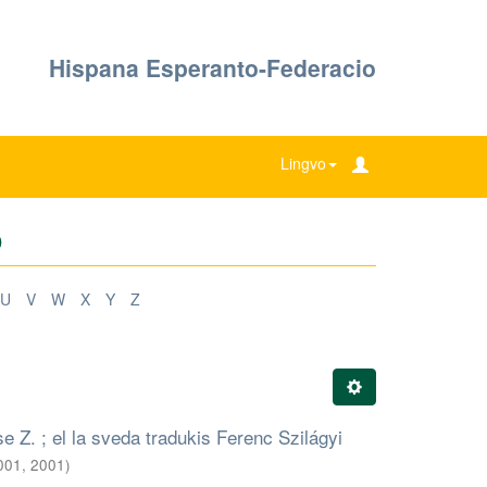
Hispana Esperanto-Federacio
Lingvo
o
U
V
W
X
Y
Z
e Z. ; el la sveda tradukis Ferenc Szilágyi
2001
,
2001
)