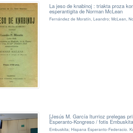
La jeso de knabinoj : triakta proza ko
esperantigita de Norman McLean
Fernández de Moratín, Leandro
;
McLean, N
[Jesús M. García Iturrioz prelegas pr
Esperanto-Kongreso / fotis Embuskita
Embuskita
;
Hispana Esperanto-Federacio. Ko