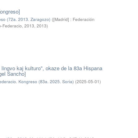
Kongreso]
so (72a. 2013. Zaragozo)
(
[Madrid] : Federación
o-Federacio, 2013
,
2013
)
 lingvo kaj kulturo", okaze de la 83a Hispana
gel Sancho]
deracio. Kongreso (83a. 2025. Soria)
(
2025-05-01
)