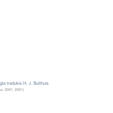
gla tradukis H. J. Bulthuis
ko, 2001
,
2001
)