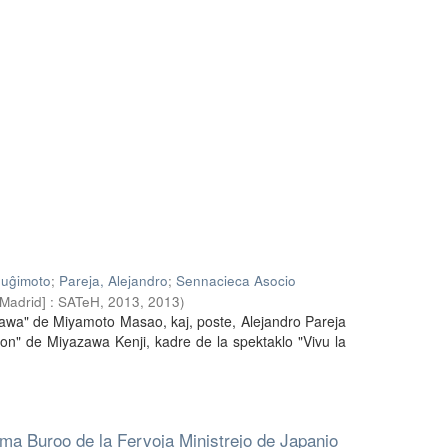
Huĝimoto
;
Pareja, Alejandro
;
Sennacieca Asocio
[Madrid] : SATeH, 2013
,
2013
)
wa" de Miyamoto Masao, kaj, poste, Alejandro Pareja
on" de Miyazawa Kenji, kadre de la spektaklo "Vivu la
isma Buroo de la Fervoja Ministrejo de Japanio