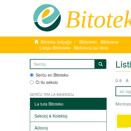
Bitote
Bitoteka ĉefpaĝo
Biblioteko · Biblioteca
Listigu Biblioteko · Biblioteca laŭ titolo
List
Serĉu en Bitoteko
0-9
A
Ĉi tiu sekcio
SERĈU TRA LA INDEKSOJ
La tuta Bitoteko
Montrata
Sekcioj & Kolektoj
Aŭtoroj