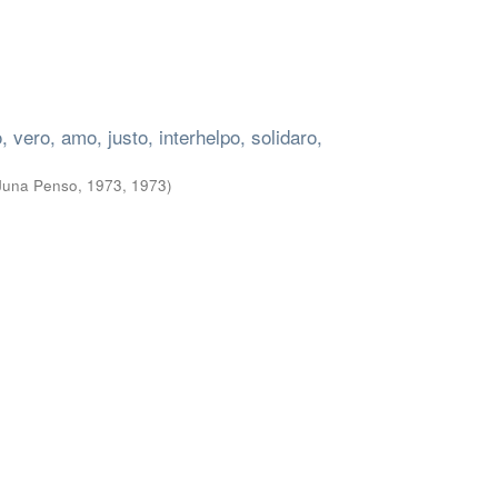
o, vero, amo, justo, interhelpo, solidaro,
 Juna Penso, 1973
,
1973
)