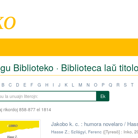
ko
igu Biblioteko · Biblioteca laŭ titol
B
C
D
E
F
G
H
I
J
K
L
M
N
O
P
Q
R
S
T
Ek
j rikordoj 858-877 el 1814
Jakobo k. c. : humora novelaro / Hass
Hasse Z.
;
Szilágyi, Ferenc
(
[Tyresö] : Inko, 