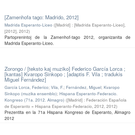
[Zamenhofa tago: Madrido, 2012]
Madrida Esperanto-Liceo
(
[Madrid] : [Madrida Esperanto-Liceo],
[2012]
,
2012
)
Partoprenintoj de la Zamenhof-tago 2012, organizanita de
Madrida Esperanto-Liceo.
Zorongo / [teksto kaj muziko] Federico García Lorca ;
[kantas] Kvaropo Sinkopo ; [adaptis F. Vila ; tradukis
Miguel Fernández]
García Lorca, Federico
;
Vila, F.
;
Fernández, Miguel
;
Kvaropo
Sinkopo (muzika ensemblo)
;
Hispana Esperanto-Federacio.
Kongreso (71a. 2012. Almagro)
(
[Madrid] : Federación Española
de Esperanto = Hispana Esperanto-Federacio, 2012
,
2012
)
Prezentita en la 71a Hispana Kongreso de Esperanto, Almagro
2012