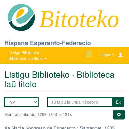
Bitoteko
Hispana Esperanto-Federacio
Listigu Biblioteko ·
Ŝanĝu
Lingvo
Biblioteca laŭ titolo
navigadon
Listigu Biblioteko · Biblioteca
laŭ titolo
Ek
Montrataj rikordoj 1796-1814 el 1814
Xa Nacia Kongreso de Esperanto : Santander, 1933