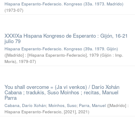
Hispana Esperanto-Federacio. Kongreso (33a. 1973. Madrido)
(
1973-07
)
XXXIXa Hispana Kongreso de Esperanto : Gijón, 16-21
julio 79
Hispana Esperanto-Federacio. Kongreso (39a. 1979. Gijón)
(
[Madrido] : [Hispana Esperanto-Federacio], 1979 (Gijón : Imp.
Moris)
,
1979-07
)
You shall overcome = (Ja vi venkos) / Darío Xohán
Cabana ; tradukis, Suso Moinhos ; recitas, Manuel
Parra
Cabana, Darío Xohán
;
Moinhos, Suso
;
Parra, Manuel
(
[Madrido] :
Hispana Esperanto-Federacio, [2021]
,
2021
)