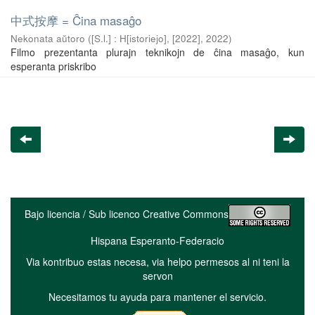
中式按摩 = Ĉina masaĝo
Nekonata aŭtoro
(
[S.l.] : H[istoriejo], [2022]
,
2022
)
Filmo prezentanta plurajn teknikojn de ĉina masaĝo, kun
esperanta priskribo
Bajo licencia / Sub licenco Creative Commons
Hispana Esperanto-Federacio
Via kontribuo estas necesa, via helpo permesos al ni teni la
servon
Necesitamos tu ayuda para mantener el servicio.