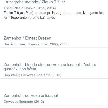
La zagreba metodo / Zlatko Tišljar
Tišljar, Zlatko
(
Masko Filmoj
,
2014
)
Zlatko Tišljar (Pajo) parolas pri la zagreba metodo, klarigante kiel
lerni Esperanton profite kaj rapide
Zamenhof / Ernest Drezen
Drezen, Ernest
(
Tyresö : Inko, 2000
,
2000
)
Zamenhof : blonde ale : cerveza artesanal : "natura
gusto" / Hop Wear
Hop Wear
;
Cervezas Speranto
(
2013
)
Zamenhof : cerveza artesanal
Cervezas Speranto
(
2013
)