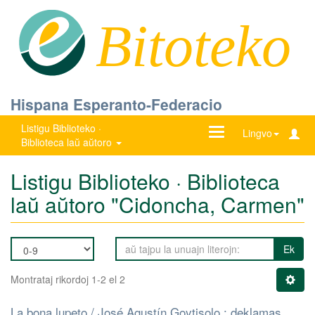
Bitoteko
Hispana Esperanto-Federacio
Listigu Biblioteko ·
Ŝanĝu
Lingvo
Biblioteca laŭ aŭtoro
navigadon
Listigu Biblioteko · Biblioteca
laŭ aŭtoro "Cidoncha, Carmen"
Ek
Montrataj rikordoj 1-2 el 2
La bona lupeto / José Agustín Goytisolo ; deklamas