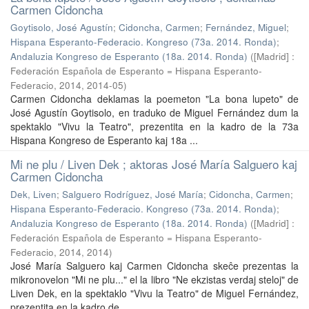
Carmen Cidoncha
Goytisolo, José Agustín
;
Cidoncha, Carmen
;
Fernández, Miguel
;
Hispana Esperanto-Federacio. Kongreso (73a. 2014. Ronda)
;
Andaluzia Kongreso de Esperanto (18a. 2014. Ronda)
(
[Madrid] :
Federación Española de Esperanto = Hispana Esperanto-
Federacio, 2014
,
2014-05
)
Carmen Cidoncha deklamas la poemeton "La bona lupeto" de
José Agustín Goytisolo, en traduko de Miguel Fernández dum la
spektaklo "Vivu la Teatro", prezentita en la kadro de la 73a
Hispana Kongreso de Esperanto kaj 18a ...
Mi ne plu / Liven Dek ; aktoras José María Salguero kaj
Carmen Cidoncha
Dek, Liven
;
Salguero Rodríguez, José María
;
Cidoncha, Carmen
;
Hispana Esperanto-Federacio. Kongreso (73a. 2014. Ronda)
;
Andaluzia Kongreso de Esperanto (18a. 2014. Ronda)
(
[Madrid] :
Federación Española de Esperanto = Hispana Esperanto-
Federacio, 2014
,
2014
)
José María Salguero kaj Carmen Cidoncha skeĉe prezentas la
mikronovelon "Mi ne plu..." el la libro "Ne ekzistas verdaj steloj" de
Liven Dek, en la spektaklo "Vivu la Teatro" de Miguel Fernández,
prezentita en la kadro de ...