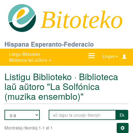
Bitoteko
Hispana Esperanto-Federacio
Listigu Biblioteko ·
Ŝanĝu
Lingvo
Biblioteca laŭ aŭtoro
navigadon
Listigu Biblioteko · Biblioteca
laŭ aŭtoro "La Solfónica
(muzika ensemblo)"
Ek
Montrataj rikordoj 1-1 el 1