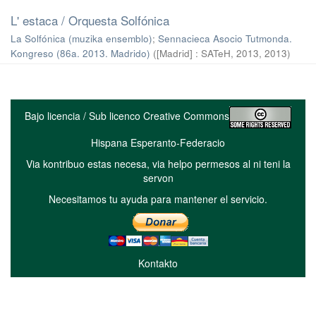
L' estaca / Orquesta Solfónica
La Solfónica (muzika ensemblo)
;
Sennacieca Asocio Tutmonda.
Kongreso (86a. 2013. Madrido)
(
[Madrid] : SATeH, 2013
,
2013
)
Bajo licencia / Sub licenco Creative Commons
Hispana Esperanto-Federacio
Via kontribuo estas necesa, via helpo permesos al ni teni la
servon
Necesitamos tu ayuda para mantener el servicio.
Kontakto