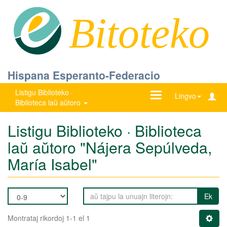
Bitoteko
Hispana Esperanto-Federacio
Listigu Biblioteko ·
Ŝanĝu
Lingvo
Biblioteca laŭ aŭtoro
navigadon
Listigu Biblioteko · Biblioteca
laŭ aŭtoro "Nájera Sepúlveda,
María Isabel"
Ek
Montrataj rikordoj 1-1 el 1