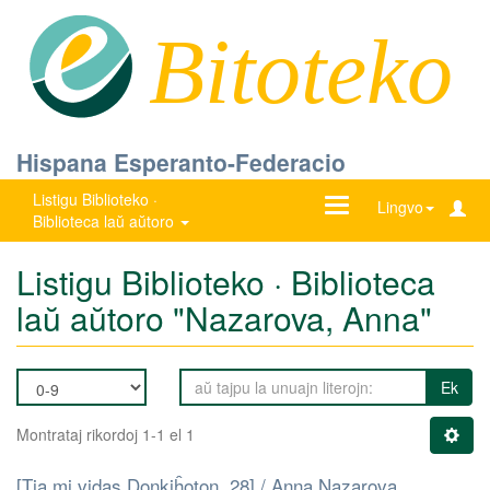
Bitoteko
Hispana Esperanto-Federacio
Listigu Biblioteko ·
Ŝanĝu
Lingvo
Biblioteca laŭ aŭtoro
navigadon
Listigu Biblioteko · Biblioteca
laŭ aŭtoro "Nazarova, Anna"
Ek
Montrataj rikordoj 1-1 el 1
[Tia mi vidas Donkiĥoton. 28] / Anna Nazarova