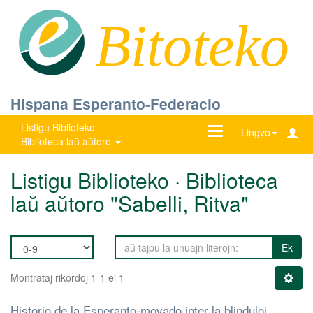
Bitoteko
Hispana Esperanto-Federacio
Listigu Biblioteko ·
Ŝanĝu
Lingvo
Biblioteca laŭ aŭtoro
navigadon
Listigu Biblioteko · Biblioteca
laŭ aŭtoro "Sabelli, Ritva"
Ek
Montrataj rikordoj 1-1 el 1
Historio de la Esperanto-movado inter la blinduloj,