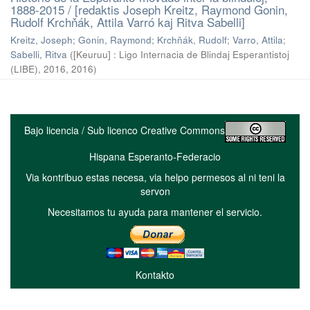
1888-2015 / [redaktis Joseph Kreitz, Raymond Gonin,
Rudolf Krchňák, Attila Varró kaj Ritva Sabelli]
Kreitz, Joseph
;
Gonin, Raymond
;
Krchňák, Rudolf
;
Varro, Attila
;
Sabelli, Ritva
(
[Keuruu] : Ligo Internacia de Blindaj Esperantistoj
(LIBE), 2016
,
2016
)
Bajo licencia / Sub licenco Creative Commons
Hispana Esperanto-Federacio
Via kontribuo estas necesa, via helpo permesos al ni teni la
servon
Necesitamos tu ayuda para mantener el servicio.
Kontakto