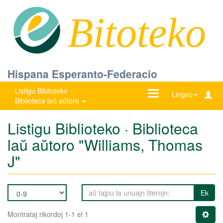
Bitoteko
Hispana Esperanto-Federacio
Listigu Biblioteko ·
Ŝanĝu
Lingvo
Biblioteca laŭ aŭtoro
navigadon
Listigu Biblioteko · Biblioteca
laŭ aŭtoro "Williams, Thomas
J"
Ek
Montrataj rikordoj 1-1 el 1