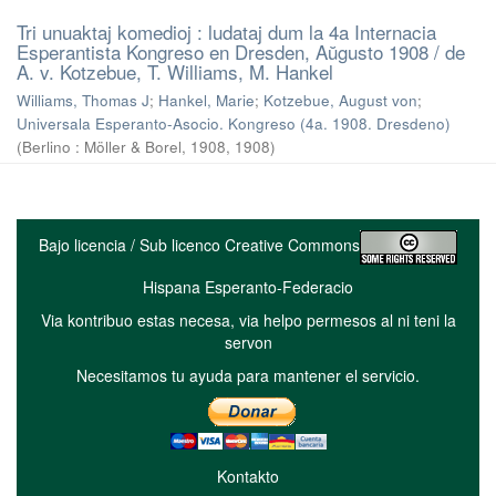
Tri unuaktaj komedioj : ludataj dum la 4a Internacia
Esperantista Kongreso en Dresden, Aŭgusto 1908 / de
A. v. Kotzebue, T. Williams, M. Hankel
Williams, Thomas J
;
Hankel, Marie
;
Kotzebue, August von
;
Universala Esperanto-Asocio. Kongreso (4a. 1908. Dresdeno)
(
Berlino : Möller & Borel, 1908
,
1908
)
Bajo licencia / Sub licenco Creative Commons
Hispana Esperanto-Federacio
Via kontribuo estas necesa, via helpo permesos al ni teni la
servon
Necesitamos tu ayuda para mantener el servicio.
Kontakto