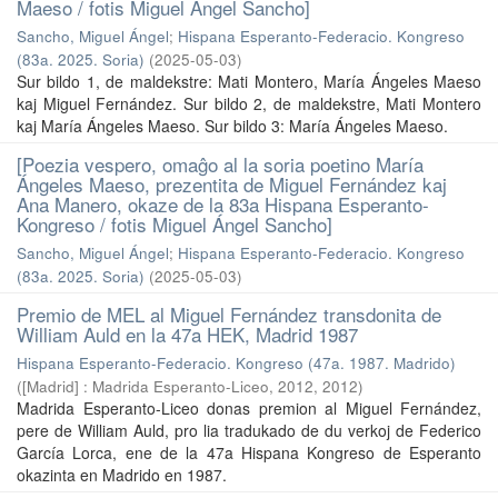
Maeso / fotis Miguel Ángel Sancho]
Sancho, Miguel Ángel
;
Hispana Esperanto-Federacio. Kongreso
(83a. 2025. Soria)
(
2025-05-03
)
Sur bildo 1, de maldekstre: Mati Montero, María Ángeles Maeso
kaj Miguel Fernández. Sur bildo 2, de maldekstre, Mati Montero
kaj María Ángeles Maeso. Sur bildo 3: María Ángeles Maeso.
[Poezia vespero, omaĝo al la soria poetino María
Ángeles Maeso, prezentita de Miguel Fernández kaj
Ana Manero, okaze de la 83a Hispana Esperanto-
Kongreso / fotis Miguel Ángel Sancho]
Sancho, Miguel Ángel
;
Hispana Esperanto-Federacio. Kongreso
(83a. 2025. Soria)
(
2025-05-03
)
Premio de MEL al Miguel Fernández transdonita de
William Auld en la 47a HEK, Madrid 1987
Hispana Esperanto-Federacio. Kongreso (47a. 1987. Madrido)
(
[Madrid] : Madrida Esperanto-Liceo, 2012
,
2012
)
Madrida Esperanto-Liceo donas premion al Miguel Fernández,
pere de William Auld, pro lia tradukado de du verkoj de Federico
García Lorca, ene de la 47a Hispana Kongreso de Esperanto
okazinta en Madrido en 1987.