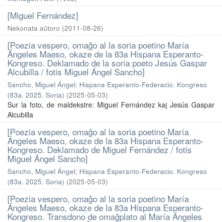
[Miguel Fernández]
Nekonata aŭtoro
(
2011-08-26
)
[Poezia vespero, omaĝo al la soria poetino María
Ángeles Maeso, okaze de la 83a Hispana Esperanto-
Kongreso. Deklamado de la soria poeto Jesús Gaspar
Alcubilla / fotis Miguel Ángel Sancho]
Sancho, Miguel Ángel
;
Hispana Esperanto-Federacio. Kongreso
(83a. 2025. Soria)
(
2025-05-03
)
Sur la foto, de maldekstre: Miguel Fernández kaj Jesús Gaspar
Alcubilla
[Poezia vespero, omaĝo al la soria poetino María
Ángeles Maeso, okaze de la 83a Hispana Esperanto-
Kongreso. Deklamado de Miguel Fernández / fotis
Miguel Ángel Sancho]
Sancho, Miguel Ángel
;
Hispana Esperanto-Federacio. Kongreso
(83a. 2025. Soria)
(
2025-05-03
)
[Poezia vespero, omaĝo al la soria poetino María
Ángeles Maeso, okaze de la 83a Hispana Esperanto-
Kongreso. Transdono de omaĝplato al María Ángeles