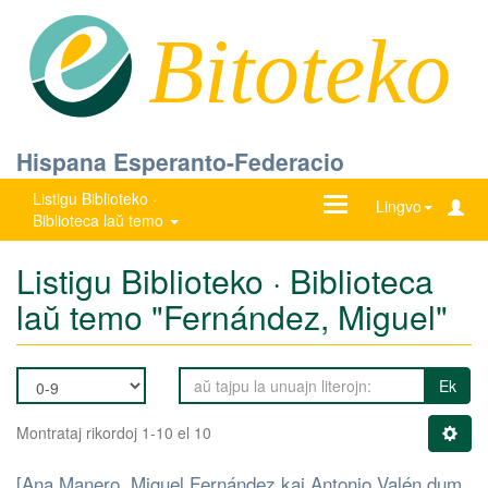
Bitoteko
Hispana Esperanto-Federacio
Listigu Biblioteko ·
Ŝanĝu
Lingvo
Biblioteca laŭ temo
navigadon
Listigu Biblioteko · Biblioteca
laŭ temo "Fernández, Miguel"
Ek
Montrataj rikordoj 1-10 el 10
[Ana Manero, Miguel Fernández kaj Antonio Valén dum