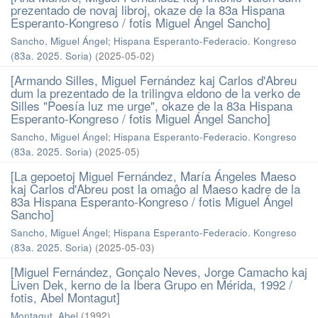
prezentado de novaj libroj, okaze de la 83a Hispana
Esperanto-Kongreso / fotis Miguel Ángel Sancho]
Sancho, Miguel Ángel
;
Hispana Esperanto-Federacio. Kongreso
(83a. 2025. Soria)
(
2025-05-02
)
[Armando Silles, Miguel Fernández kaj Carlos d'Abreu
dum la prezentado de la trilingva eldono de la verko de
Silles "Poesía luz me urge", okaze de la 83a Hispana
Esperanto-Kongreso / fotis Miguel Ángel Sancho]
Sancho, Miguel Ángel
;
Hispana Esperanto-Federacio. Kongreso
(83a. 2025. Soria)
(
2025-05
)
[La gepoetoj Miguel Fernández, María Ángeles Maeso
kaj Carlos d'Abreu post la omaĝo al Maeso kadre de la
83a Hispana Esperanto-Kongreso / fotis Miguel Ángel
Sancho]
Sancho, Miguel Ángel
;
Hispana Esperanto-Federacio. Kongreso
(83a. 2025. Soria)
(
2025-05-03
)
[Miguel Fernández, Gonçalo Neves, Jorge Camacho kaj
Liven Dek, kerno de la Ibera Grupo en Mérida, 1992 /
fotis, Abel Montagut]
Montagut, Abel
(
1992
)