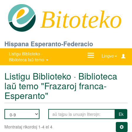
Bitoteko
Hispana Esperanto-Federacio
Listigu Biblioteko ·
Ŝanĝu
Lingvo
Biblioteca laŭ temo
navigadon
Listigu Biblioteko · Biblioteca
laŭ temo "Frazaroj franca-
Esperanto"
Ek
Montrataj rikordoj 1-4 el 4