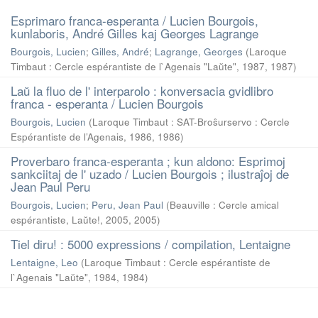
Esprimaro franca-esperanta / Lucien Bourgois,
kunlaboris, André Gilles kaj Georges Lagrange
Bourgois, Lucien
;
Gilles, André
;
Lagrange, Georges
(
Laroque
Timbaut : Cercle espérantiste de l`Agenais "Laŭte", 1987
,
1987
)
Laŭ la fluo de l' interparolo : konversacia gvidlibro
franca - esperanta / Lucien Bourgois
Bourgois, Lucien
(
Laroque Timbaut : SAT-Broŝurservo : Cercle
Espérantiste de l’Agenais, 1986
,
1986
)
Proverbaro franca-esperanta ; kun aldono: Esprimoj
sankciitaj de l' uzado / Lucien Bourgois ; ilustraĵoj de
Jean Paul Peru
Bourgois, Lucien
;
Peru, Jean Paul
(
Beauville : Cercle amical
espérantiste, Laŭte!, 2005
,
2005
)
Tiel diru! : 5000 expressions / compilation, Lentaigne
Lentaigne, Leo
(
Laroque Timbaut : Cercle espérantiste de
l`Agenais "Laŭte", 1984
,
1984
)