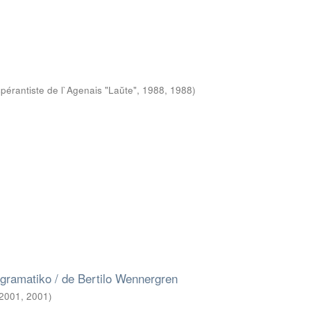
pérantiste de l`Agenais "Laŭte", 1988
,
1988
)
gramatiko / de Bertilo Wennergren
 2001
,
2001
)