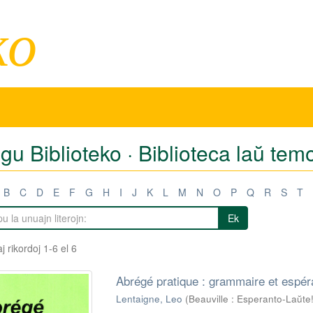
ko
igu Biblioteko · Biblioteca laŭ te
B
C
D
E
F
G
H
I
J
K
L
M
N
O
P
Q
R
S
T
Ek
j rikordoj 1-6 el 6
Abrégé pratique : grammaire et espér
Lentaigne, Leo
(
Beauville : Esperanto-Laŭte