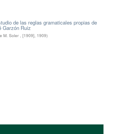
tudio de las reglas gramaticales propias de
sé Garzón Ruiz
 M. Soler , [1909]
,
1909
)