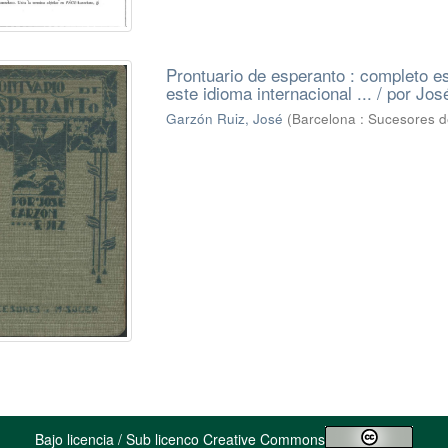
Prontuario de esperanto : completo es
este idioma internacional ... / por Jo
Garzón Ruiz, José
(
Barcelona : Sucesores de
Bajo licencia / Sub licenco Creative Commons