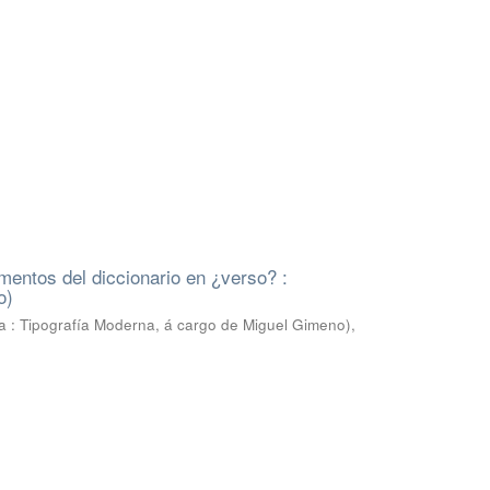
mentos del diccionario en ¿verso? :
o)
ncia : Tipografía Moderna, á cargo de Miguel Gimeno)
,