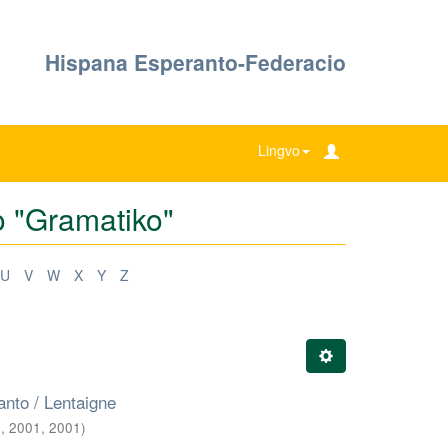
Hispana Esperanto-Federacio
Lingvo
mo "Gramatiko"
U
V
W
X
Y
Z
anto / Lentaigne
!, 2001
,
2001
)