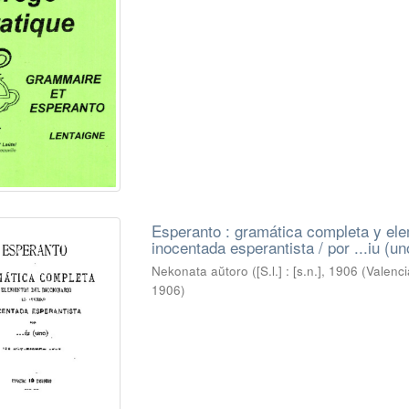
Esperanto : gramática completa y ele
inocentada esperantista / por ...iu (un
Nekonata aŭtoro
(
[S.l.] : [s.n.], 1906 (Vale
1906
)