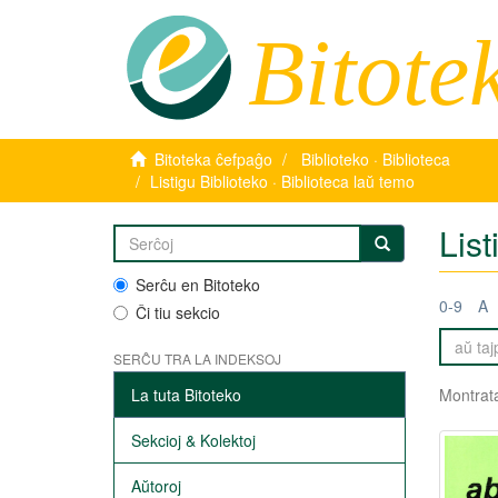
Bitote
Bitoteka ĉefpaĝo
Biblioteko · Biblioteca
Listigu Biblioteko · Biblioteca laŭ temo
List
Serĉu en Bitoteko
0-9
A
Ĉi tiu sekcio
SERĈU TRA LA INDEKSOJ
La tuta Bitoteko
Montrata
Sekcioj & Kolektoj
Aŭtoroj