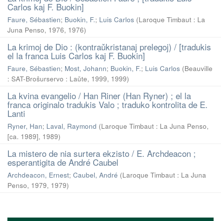
Carlos kaj F. Buokin]
Faure, Sébastien
;
Buokin, F.
;
Luis Carlos
(
Laroque Timbaut : La
Juna Penso, 1976
,
1976
)
La krimoj de Dio : (kontraǔkristanaj prelegoj) / [tradukis
el la franca Luis Carlos kaj F. Buokin]
Faure, Sébastien
;
Most, Johann
;
Buokin, F.
;
Luis Carlos
(
Beauville
: SAT-Broŝurservo : Laǔte, 1999
,
1999
)
La kvina evangelio / Han Riner (Han Ryner) ; el la
franca originalo tradukis Valo ; traduko kontrolita de E.
Lanti
Ryner, Han
;
Laval, Raymond
(
Laroque Timbaut : La Juna Penso,
[ca. 1989]
,
1989
)
La mistero de nia surtera ekzisto / E. Archdeacon ;
esperantigita de André Caubel
Archdeacon, Ernest
;
Caubel, André
(
Laroque Timbaut : La Juna
Penso, 1979
,
1979
)