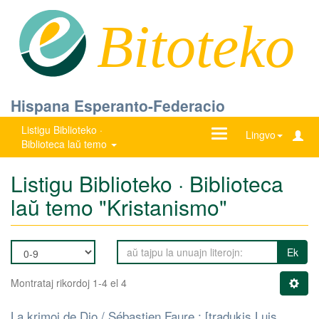
Bitoteko
Hispana Esperanto-Federacio
Listigu Biblioteko ·
Ŝanĝu
Lingvo
Biblioteca laŭ temo
navigadon
Listigu Biblioteko · Biblioteca
laŭ temo "Kristanismo"
Ek
Montrataj rikordoj 1-4 el 4
La krimoj de Dio / Sébastien Faure ; [tradukis Luis