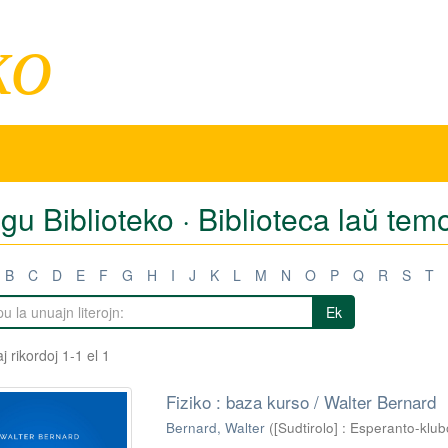
ko
igu Biblioteko · Biblioteca laŭ tem
B
C
D
E
F
G
H
I
J
K
L
M
N
O
P
Q
R
S
T
Ek
j rikordoj 1-1 el 1
Fiziko : baza kurso / Walter Bernard
Bernard, Walter
(
[Sudtirolo] : Esperanto-klu