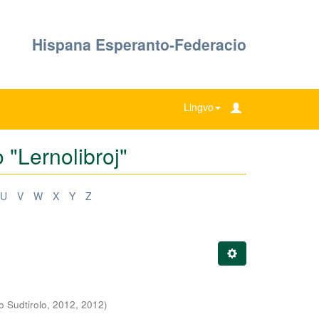
Hispana Esperanto-Federacio
Lingvo
o "Lernolibroj"
U
V
W
X
Y
Z
bo Sudtirolo, 2012
,
2012
)