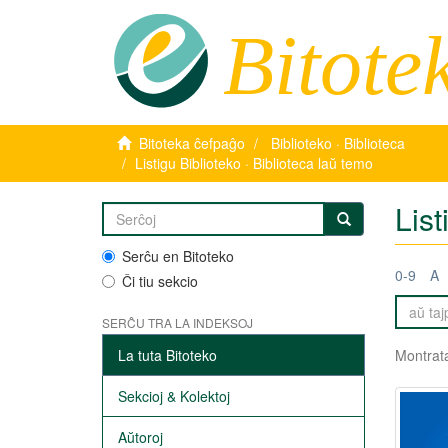
Bitote
Bitoteka ĉefpaĝo
Biblioteko · Biblioteca
Listigu Biblioteko · Biblioteca laŭ temo
List
Serĉu en Bitoteko
0-9
A
Ĉi tiu sekcio
SERĈU TRA LA INDEKSOJ
La tuta Bitoteko
Montrata
Sekcioj & Kolektoj
Aŭtoroj