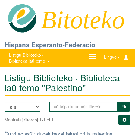
Bitoteko
Hispana Esperanto-Federacio
Listigu Biblioteko ·
Ŝanĝu
Lingvo
Biblioteca laŭ temo
navigadon
Listigu Biblioteko · Biblioteca
laŭ temo "Palestino"
Ek
Montrataj rikordoj 1-1 el 1
Ĉu vi scias? : dudek bazaj faktoj pri la palestina