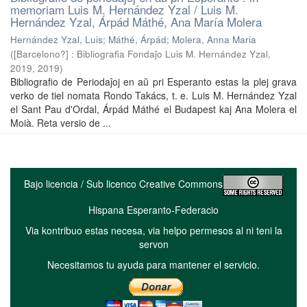
memoriam Luis M. Hernández Yzal / Luis M.
Hernández Yzal, Árpád Máthé, Ana María Molera
Hernández Yzal, Luis
;
Máthé, Árpád
;
Molera, Anna Maria
(
[Barcelono?] : Bibliografia Fondaĵo Luis M. Hernández Yzal,
2019
,
2019
)
Bibliografio de Periodaĵoj en aŭ pri Esperanto estas la plej grava
verko de tiel nomata Rondo Takács, t. e. Luis M. Hernández Yzal
el Sant Pau d'Ordal, Árpád Máthé el Budapest kaj Ana Molera el
Moià. Reta versio de ...
Bajo licencia / Sub licenco Creative Commons
Hispana Esperanto-Federacio
Via kontribuo estas necesa, via helpo permesos al ni teni la
servon
Necesitamos tu ayuda para mantener el servicio.