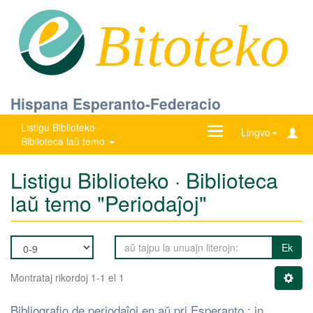
Bitoteko
Hispana Esperanto-Federacio
Listigu Biblioteko ·
Ŝanĝu
Lingvo
Biblioteca laŭ temo
navigadon
Listigu Biblioteko · Biblioteca
laŭ temo "Periodaĵoj"
Ek
Montrataj rikordoj 1-1 el 1
Bibliografio de periodaĵoj en aŭ pri Esperanto : in