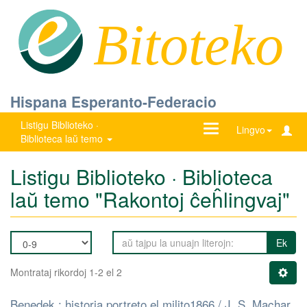
Bitoteko
Hispana Esperanto-Federacio
Listigu Biblioteko ·
Ŝanĝu
Lingvo
Biblioteca laŭ temo
navigadon
Listigu Biblioteko · Biblioteca
laŭ temo "Rakontoj ĉeĥlingvaj"
Ek
Montrataj rikordoj 1-2 el 2
Benedek : historia portreto el milito1866 / J. S. Machar