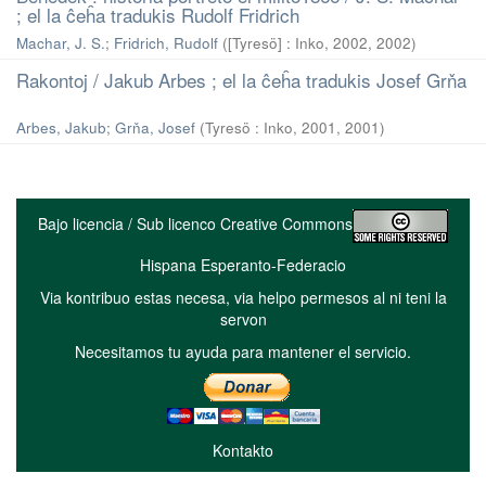
; el la ĉeĥa tradukis Rudolf Fridrich
Machar, J. S.
;
Fridrich, Rudolf
(
[Tyresö] : Inko, 2002
,
2002
)
Rakontoj / Jakub Arbes ; el la ĉeĥa tradukis Josef Grňa
Arbes, Jakub
;
Grňa, Josef
(
Tyresö : Inko, 2001
,
2001
)
Bajo licencia / Sub licenco Creative Commons
Hispana Esperanto-Federacio
Via kontribuo estas necesa, via helpo permesos al ni teni la
servon
Necesitamos tu ayuda para mantener el servicio.
Kontakto