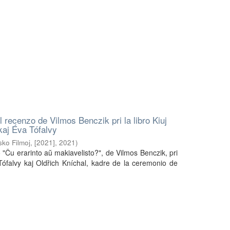
 recenzo de Vilmos Benczik pri la libro Kiuj
kaj Éva Tófalvy
asko Filmoj, [2021]
,
2021
)
"Ĉu erarinto aŭ makiavelisto?", de Vilmos Benczik, pri
Tófalvy kaj Oldřich Kníchal, kadre de la ceremonio de