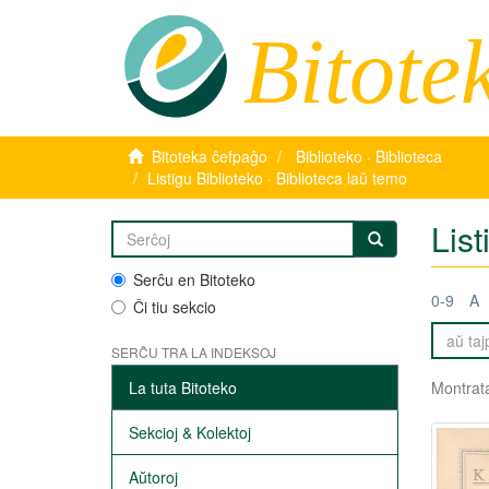
Bitote
Bitoteka ĉefpaĝo
Biblioteko · Biblioteca
Listigu Biblioteko · Biblioteca laŭ temo
List
Serĉu en Bitoteko
0-9
A
Ĉi tiu sekcio
SERĈU TRA LA INDEKSOJ
La tuta Bitoteko
Montrata
Sekcioj & Kolektoj
Aŭtoroj