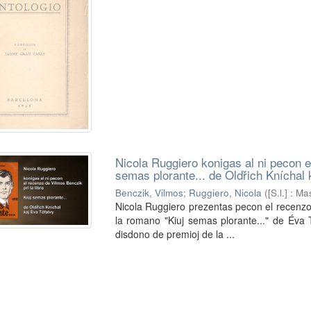
Nicola Ruggiero konigas al ni pecon el
semas plorante... de Oldřich Kníchal 
Benczik, Vilmos
;
Ruggiero, Nicola
(
[S.l.] : M
Nicola Ruggiero prezentas pecon el recenzo 
la romano "Kiuj semas plorante..." de Éva 
disdono de premioj de la ...