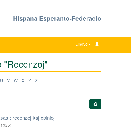
Hispana Esperanto-Federacio
Lingvo
mo "Recenzoj"
U
V
W
X
Y
Z
as : recenzoj kaj opinioj
,
1925
)