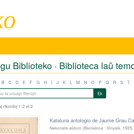
ko
igu Biblioteko · Biblioteca laŭ te
B
C
D
E
F
G
H
I
J
K
L
M
N
O
P
Q
R
S
T
Ek
j rikordoj 1-2 el 2
Kataluna antologio de Jaume Grau Cas
Nekonata aŭtoro
(
Barcelona : Vinyals, 1925