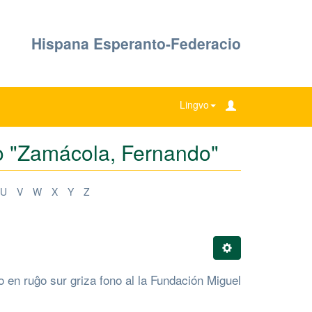
Hispana Esperanto-Federacio
Lingvo
emo "Zamácola, Fernando"
U
V
W
X
Y
Z
 en ruĝo sur griza fono al la Fundación Miguel