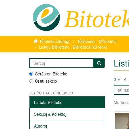
Bitote
Bitoteka ĉefpaĝo
Biblioteko · Biblioteca
Listigu Biblioteko · Biblioteca laŭ temo
List
Serĉu en Bitoteko
0-9
A
Ĉi tiu sekcio
SERĈU TRA LA INDEKSOJ
La tuta Bitoteko
Montrata
Sekcioj & Kolektoj
Aŭtoroj