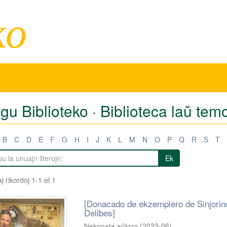
ko
igu Biblioteko · Biblioteca laŭ t
B
C
D
E
F
G
H
I
J
K
L
M
N
O
P
Q
R
S
T
Ek
j rikordoj 1-1 el 1
[Donacado de ekzemplero de Sinjorino
Delibes]
Nekonata aŭtoro
(
2023-06
)