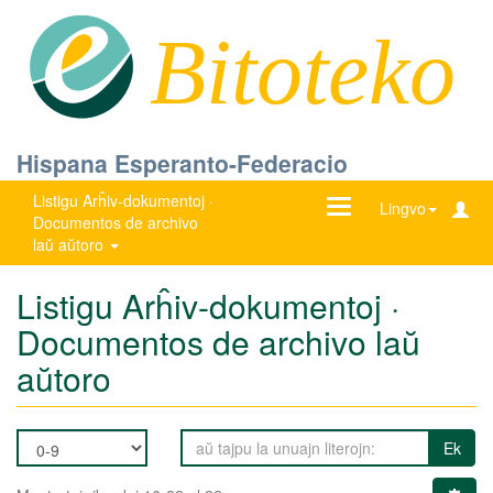
Bitoteko
Hispana Esperanto-Federacio
Listigu Arĥiv-dokumentoj ·
Ŝanĝu
Lingvo
Documentos de archivo
navigadon
laŭ aŭtoro
Listigu Arĥiv-dokumentoj ·
Documentos de archivo laŭ
aŭtoro
Ek