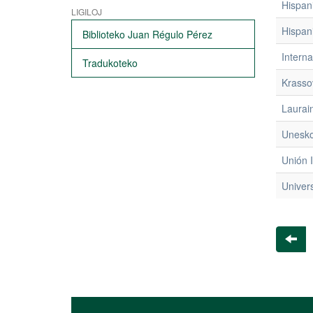
Hispani
LIGILOJ
Hispani
Biblioteko Juan Régulo Pérez
Interna
Tradukoteko
Krasso
Laurai
Unesko
Unión I
Univers