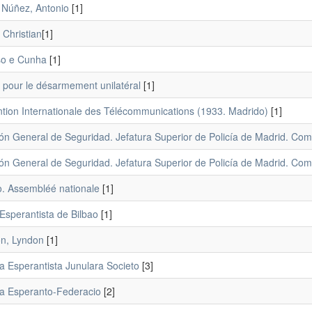
 Núñez, Antonio
[1]
[1]
o e Cunha
[1]
 pour le désarmement unilatéral
[1]
tion Internationale des Télécommunications (1933. Madrido)
[1]
ión General de Seguridad. Jefatura Superior de Policía de Madrid. Com
ión General de Seguridad. Jefatura Superior de Policía de Madrid. Com
o. Assembléé nationale
[1]
Esperantista de Bilbao
[1]
on, Lyndon
[1]
a Esperantista Junulara Societo
[3]
a Esperanto-Federacio
[2]