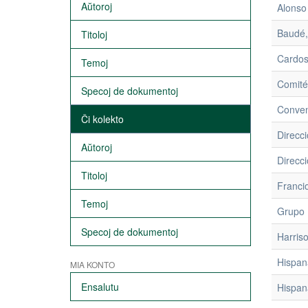
Aŭtoroj
Alonso
Titoloj
Cardos
Temoj
Comité
Specoj de dokumentoj
Conven
Ĉi kolekto
Direcc
Aŭtoroj
Direcc
Titoloj
Franci
Temoj
Grupo 
Specoj de dokumentoj
Harris
Hispan
MIA KONTO
Ensalutu
Hispan