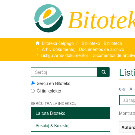
Bitote
Bitoteka ĉefpaĝo
Biblioteko · Biblioteca
Arĥiv-dokumentoj · Documentos de archivo
Listigu Arĥiv-dokumentoj · Documentos de archiv
Lis
Serĉu en Bitoteko
0-9
A
Ĉi tiu kolekto
SERĈU TRA LA INDEKSOJ
La tuta Bitoteko
Montrata
Sekcioj & Kolektoj
Aŭtoro