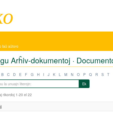
ko
o laŭ aŭtoro
tigu Arĥiv-dokumentoj · Documento
B
C
D
E
F
G
H
I
J
K
L
M
N
O
P
Q
R
S
T
Ek
j rikordoj 1-20 el 22
j