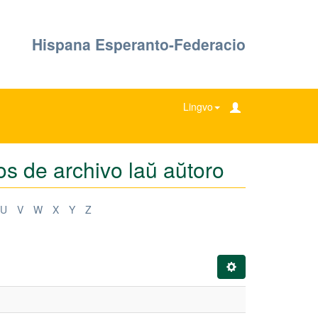
Hispana Esperanto-Federacio
Lingvo
s de archivo laŭ aŭtoro
U
V
W
X
Y
Z