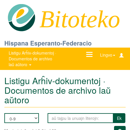
Bitoteko
Hispana Esperanto-Federacio
Listigu Arĥiv-dokumentoj ·
Ŝanĝu
Lingvo
Documentos de archivo
navigadon
laŭ aŭtoro
Listigu Arĥiv-dokumentoj ·
Documentos de archivo laŭ
aŭtoro
Ek