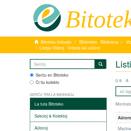
Bitote
Bitoteka ĉefpaĝo
Biblioteko · Biblioteca
Vi
Listigu Videoj · Vídeos laŭ aŭtoro
List
Serĉu en Bitoteko
0-9
A
Ĉi tiu kolekto
SERĈU TRA LA INDEKSOJ
La tuta Bitoteko
Montrata
Sekcioj & Kolektoj
Aŭtoro
Aŭtoroj
Machad