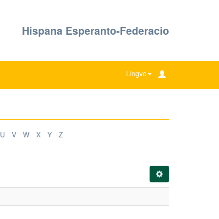
Hispana Esperanto-Federacio
Lingvo
U
V
W
X
Y
Z