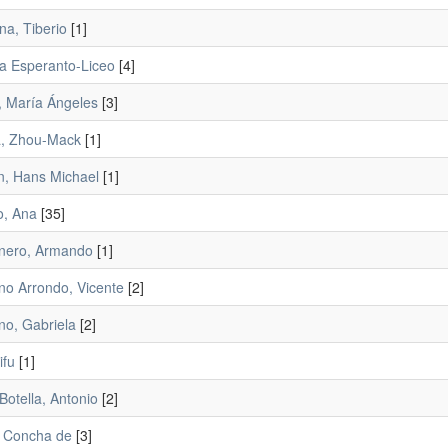
a, Tiberio
[1]
a Esperanto-Liceo
[4]
 María Ángeles
[3]
a, Zhou-Mack
[1]
n, Hans Michael
[1]
, Ana
[35]
nero, Armando
[1]
o Arrondo, Vicente
[2]
o, Gabriela
[2]
ifu
[1]
otella, Antonio
[2]
 Concha de
[3]