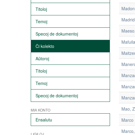
Madonn
Titoloj
Madrid
Temoj
Maeso,
Specoj de dokumentoj
Mafuil
Ĉi kolekto
Maitze
Aŭtoroj
Manero
Titoloj
Manza
Temoj
Manzan
Specoj de dokumentoj
Manzan
Mao, Z
MIA KONTO
Ensalutu
Marco B
Marco,
LIGILOJ