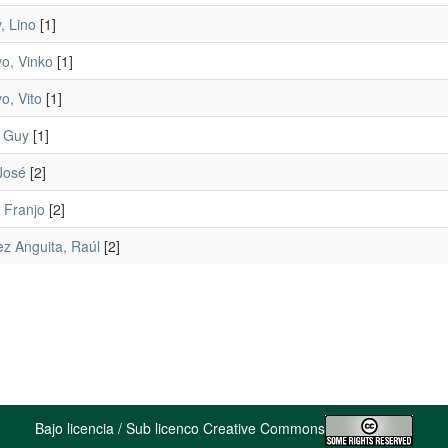
, Lino
[1]
o, Vinko
[1]
o, Vito
[1]
, Guy
[1]
José
[2]
 Franjo
[2]
ez Anguita, Raúl
[2]
Bajo licencia / Sub licenco Creative Commons