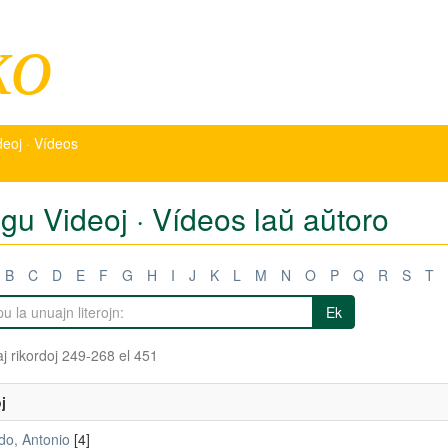
ko
deoj · Vídeos
igu Videoj · Vídeos laŭ aŭtoro
B
C
D
E
F
G
H
I
J
K
L
M
N
O
P
Q
R
S
T
Ek
j rikordoj 249-268 el 451
j
o, Antonio
[4]