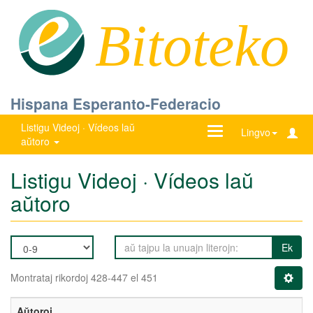
Bitoteko
Hispana Esperanto-Federacio
Listigu Videoj · Vídeos laŭ
Ŝanĝu
Lingvo
aŭtoro
navigadon
Listigu Videoj · Vídeos laŭ
aŭtoro
Ek
Montrataj rikordoj 428-447 el 451
Aŭtoroj