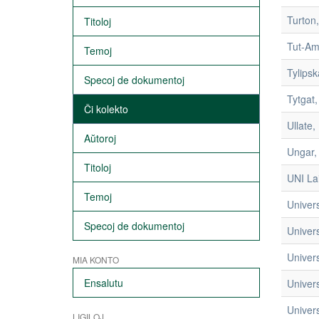
Turton,
Titoloj
Tut-Am
Temoj
Tylipsk
Specoj de dokumentoj
Tytgat,
Ĉi kolekto
Ullate,
Aŭtoroj
Ungar,
Titoloj
UNI La
Temoj
Univer
Specoj de dokumentoj
Univer
Univer
MIA KONTO
Ensalutu
Univer
Univer
LIGILOJ