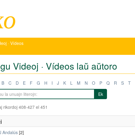
ko
deoj · Vídeos
igu Videoj · Vídeos laŭ aŭtoro
B
C
D
E
F
G
H
I
J
K
L
M
N
O
P
Q
R
S
T
Ek
j rikordoj 408-427 el 451
j
l Andalús
[2]