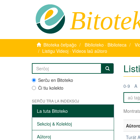
Bitote
Bitoteka ĉefpaĝo
Biblioteko · Biblioteca
Vi
Listigu Videoj · Vídeos laŭ aŭtoro
List
Serĉu en Bitoteko
0-9
A
Ĉi tiu kolekto
SERĈU TRA LA INDEKSOJ
La tuta Bitoteko
Montrata
Sekcioj & Kolektoj
Aŭtoro
Aŭtoroj
Turát A