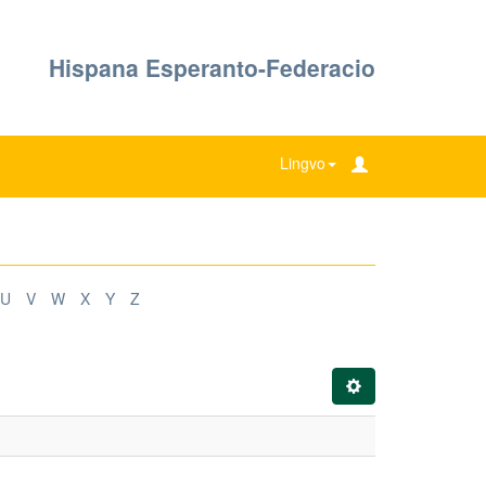
Hispana Esperanto-Federacio
Lingvo
U
V
W
X
Y
Z