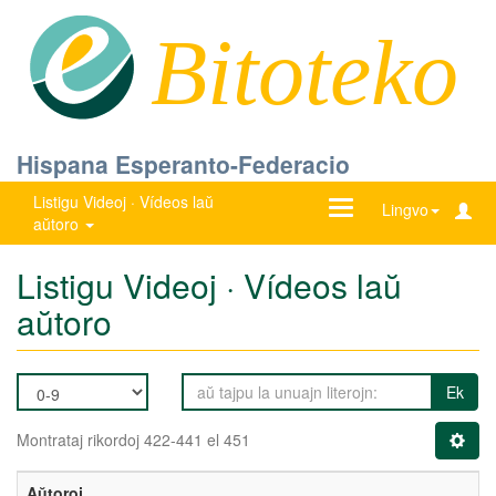
Bitoteko
Hispana Esperanto-Federacio
Listigu Videoj · Vídeos laŭ
Ŝanĝu
Lingvo
aŭtoro
navigadon
Listigu Videoj · Vídeos laŭ
aŭtoro
Ek
Montrataj rikordoj 422-441 el 451
Aŭtoroj