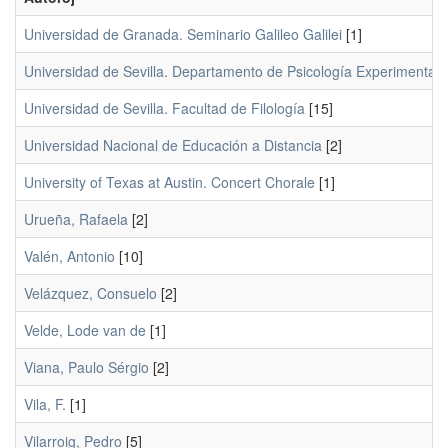
Universidad de Granada. Seminario Galileo Galilei
[1]
Universidad de Sevilla. Departamento de Psicología Experimental
[
Universidad de Sevilla. Facultad de Filología
[15]
Universidad Nacional de Educación a Distancia
[2]
University of Texas at Austin. Concert Chorale
[1]
Urueña, Rafaela
[2]
Valén, Antonio
[10]
Velázquez, Consuelo
[2]
Velde, Lode van de
[1]
Viana, Paulo Sérgio
[2]
Vila, F.
[1]
Vilarroig, Pedro
[5]