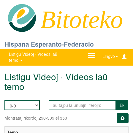
Bitoteko
Hispana Esperanto-Federacio
Listigu Videoj · Vídeos laŭ
Ŝanĝu
Lingvo
temo
navigadon
Listigu Videoj · Vídeos laŭ
temo
Ek
Montrataj rikordoj 290-309 el 350
Temo