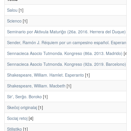
Salou
[1]
Scienco
[1]
Seminario por Aktivula Maturiĝo (26a. 2016. Herrera del Duque)
[2
Sender, Ramón J. Réquiem por un campesino español. Esperanto
Sennacieca Asocio Tutmonda. Kongreso (86a. 2013. Madrido)
[4]
Sennacieca Asocio Tutmonda. Kongreso (92a. 2019. Barcelono)
[1
Shakespeare, William. Hamlet. Esperanto
[1]
Shakespeare, William. Macbeth
[1]
Sir', Serĝo. Boroko
[1]
Skeĉoj originalaj
[1]
Sociaj retoj
[4]
Stilistiko
[1]