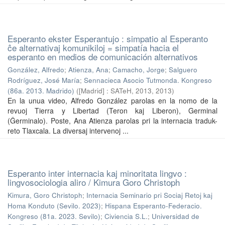
Esperanto ekster Esperantujo : simpatio al Esperanto
ĉe alternativaj komunikiloj = simpatía hacia el
esperanto en medios de comunicación alternativos
González, Alfredo
;
Atienza, Ana
;
Camacho, Jorge
;
Salguero
Rodríguez, José María
;
Sennacieca Asocio Tutmonda. Kongreso
(86a. 2013. Madrido)
(
[Madrid] : SATeH, 2013
,
2013
)
En la unua video, Alfredo González parolas en la nomo de la
revuoj Tierra y Libertad (Teron kaj Liberon), Germinal
(Ĝerminalo). Poste, Ana Atienza parolas pri la internacia traduk-
reto Tlaxcala. La diversaj intervenoj ...
Esperanto inter internacia kaj minoritata lingvo :
lingvosociologia aliro / Kimura Goro Christoph
Kimura, Goro Christoph
;
Internacia Seminario pri Sociaj Retoj kaj
Homa Konduto (Sevilo. 2023)
;
Hispana Esperanto-Federacio.
Kongreso (81a. 2023. Sevilo)
;
Civiencia S.L.
;
Universidad de