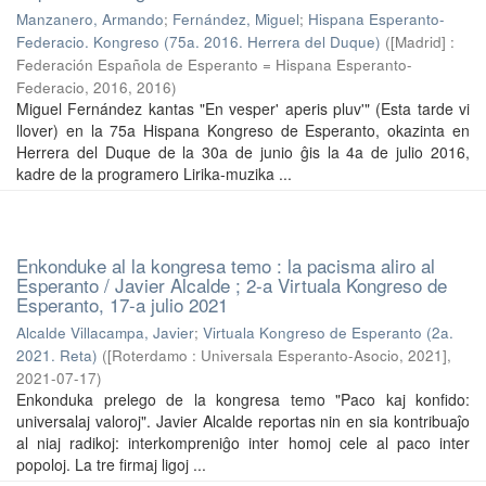
Manzanero, Armando
;
Fernández, Miguel
;
Hispana Esperanto-
Federacio. Kongreso (75a. 2016. Herrera del Duque)
(
[Madrid] :
Federación Española de Esperanto = Hispana Esperanto-
Federacio, 2016
,
2016
)
Miguel Fernández kantas "En vesper' aperis pluv'" (Esta tarde vi
llover) en la 75a Hispana Kongreso de Esperanto, okazinta en
Herrera del Duque de la 30a de junio ĝis la 4a de julio 2016,
kadre de la programero Lirika-muzika ...
Enkonduke al la kongresa temo : la pacisma aliro al
Esperanto / Javier Alcalde ; 2-a Virtuala Kongreso de
Esperanto, 17-a julio 2021
Alcalde Villacampa, Javier
;
Virtuala Kongreso de Esperanto (2a.
2021. Reta)
(
[Roterdamo : Universala Esperanto-Asocio, 2021]
,
2021-07-17
)
Enkonduka prelego de la kongresa temo "Paco kaj konfido:
universalaj valoroj". Javier Alcalde reportas nin en sia kontribuaĵo
al niaj radikoj: interkompreniĝo inter homoj cele al paco inter
popoloj. La tre firmaj ligoj ...