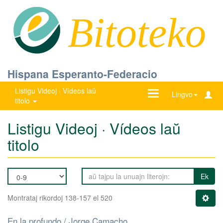
Bitoteko
Hispana Esperanto-Federacio
Listigu Videoj · Vídeos laŭ
Ŝanĝu
Lingvo
titolo
navigadon
Listigu Videoj · Vídeos laŭ
titolo
Ek
Montrataj rikordoj 138-157 el 520
En la profundo / Jorge Camacho