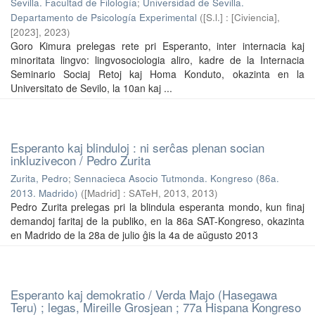
Sevilla. Facultad de Filología
;
Universidad de Sevilla.
Departamento de Psicología Experimental
(
[S.l.] : [Civiencia],
[2023]
,
2023
)
Goro Kimura prelegas rete pri Esperanto, inter internacia kaj
minoritata lingvo: lingvosociologia aliro, kadre de la Internacia
Seminario Sociaj Retoj kaj Homa Konduto, okazinta en la
Universitato de Sevilo, la 10an kaj ...
Esperanto kaj blinduloj : ni serĉas plenan socian
inkluzivecon / Pedro Zurita
Zurita, Pedro
;
Sennacieca Asocio Tutmonda. Kongreso (86a.
2013. Madrido)
(
[Madrid] : SATeH, 2013
,
2013
)
Pedro Zurita prelegas pri la blindula esperanta mondo, kun finaj
demandoj faritaj de la publiko, en la 86a SAT-Kongreso, okazinta
en Madrido de la 28a de julio ĝis la 4a de aŭgusto 2013
Esperanto kaj demokratio / Verda Majo (Hasegawa
Teru) ; legas, Mireille Grosjean ; 77a Hispana Kongreso