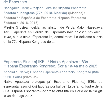
de Esperanto
Hasegawa, Teru
;
Grosjean, Mireille
;
Hispana Esperanto-
Federacio. Kongreso (77a. 2018. Madrido)
(
[Madrido] :
Federación Española de Esperanto-Hispana Esperanto-
Federacio, 2018
,
2018
)
Mireille Grosjean deklamas tekston de Verda Majo (Hasegawa
Teru), aperinta en Lernilo de Esperanto n-ro 11-12 ; nov.-dec.,
1943, sub la titolo "Esperanto kaj demokratio". La deklamo okazis
en la 77a Hispana Kongreso de ...
Esperanto Plus kaj IKEL / Natxo Apaolaza ; 83a
Hispana Esperanto-Kongreso, Soria 1a-4a majo 2025
Apaolaza, Natxo
;
Hispana Esperanto-Federacio. Kongreso (83a.
2025. Soria)
(
2025-05
)
Natxo Apaolaza prelegas pri Esperanto Plus kaj IKEL, du
esperantaj asocioj kiuj laboras por kaj per Esperanto, kadre de la
83a Hispana Esperanto-Kongreso okazinta en Sorio de la 1a ĝis
la 4a de majo 2025.