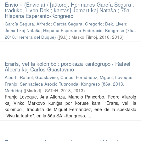
Envio = (Envidia) / [aŭtoroj, Hermanos García Segura ;
traduko, Liven Dek ; kantas] Ĵomart kaj Nataŝa ; 75a
Hispana Esperanto-Kongreso
García Segura, Alfredo
;
García Segura, Gregorio
;
Dek, Liven
;
Ĵomart kaj Nataŝa
;
Hispana Esperanto-Federacio. Kongreso (75a.
2016. Herrera del Duque)
(
[S.l.] : Masko Filmoj, 2016
,
2016
)
Eraris, ve! la kolombo : porokaza kantogrupo / Rafael
Alberti kaj Carlos Guastavino
Alberti, Rafael
;
Guastavino, Carlos
;
Fernández, Miguel
;
Leveque,
Franjo
;
Sennacieca Asocio Tutmonda. Kongreso (86a. 2013.
Madrido)
(
[Madrid] : SATeH, 2013
,
2013
)
Franjo Leveque, Ana Atienza, Manolo Pancorbo, Pedro Vilaroig
kaj Vinko Markovo kuniĝis por koruse kanti "Eraris, ve!, la
kolombo", tradukita de Miguel Fernández, ene de la spektaklo
"Vivu la teatro", en la 86a SAT-Kongreso, ...