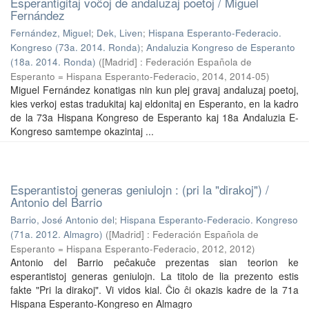
Esperantigitaj voĉoj de andaluzaj poetoj / Miguel
Fernández
Fernández, Miguel
;
Dek, Liven
;
Hispana Esperanto-Federacio.
Kongreso (73a. 2014. Ronda)
;
Andaluzia Kongreso de Esperanto
(18a. 2014. Ronda)
(
[Madrid] : Federación Española de
Esperanto = Hispana Esperanto-Federacio, 2014
,
2014-05
)
Miguel Fernández konatigas nin kun plej gravaj andaluzaj poetoj,
kies verkoj estas tradukitaj kaj eldonitaj en Esperanto, en la kadro
de la 73a Hispana Kongreso de Esperanto kaj 18a Andaluzia E-
Kongreso samtempe okazintaj ...
Esperantistoj generas geniulojn : (pri la "dirakoj") /
Antonio del Barrio
Barrio, José Antonio del
;
Hispana Esperanto-Federacio. Kongreso
(71a. 2012. Almagro)
(
[Madrid] : Federación Española de
Esperanto = Hispana Esperanto-Federacio, 2012
,
2012
)
Antonio del Barrio peĉakuĉe prezentas sian teorion ke
esperantistoj generas geniulojn. La titolo de lia prezento estis
fakte "Pri la dirakoj". Vi vidos kial. Ĉio ĉi okazis kadre de la 71a
Hispana Esperanto-Kongreso en Almagro