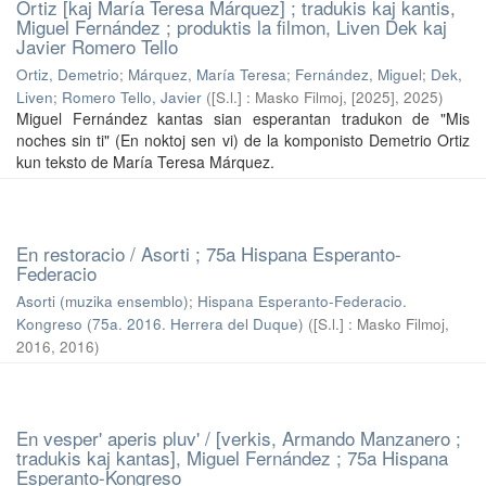
Ortiz [kaj María Teresa Márquez] ; tradukis kaj kantis,
Miguel Fernández ; produktis la filmon, Liven Dek kaj
Javier Romero Tello
Ortiz, Demetrio
;
Márquez, María Teresa
;
Fernández, Miguel
;
Dek,
Liven
;
Romero Tello, Javier
(
[S.l.] : Masko Filmoj, [2025]
,
2025
)
Miguel Fernández kantas sian esperantan tradukon de "Mis
noches sin ti" (En noktoj sen vi) de la komponisto Demetrio Ortiz
kun teksto de María Teresa Márquez.
En restoracio / Asorti ; 75a Hispana Esperanto-
Federacio
Asorti (muzika ensemblo)
;
Hispana Esperanto-Federacio.
Kongreso (75a. 2016. Herrera del Duque)
(
[S.l.] : Masko Filmoj,
2016
,
2016
)
En vesper' aperis pluv' / [verkis, Armando Manzanero ;
tradukis kaj kantas], Miguel Fernández ; 75a Hispana
Esperanto-Kongreso