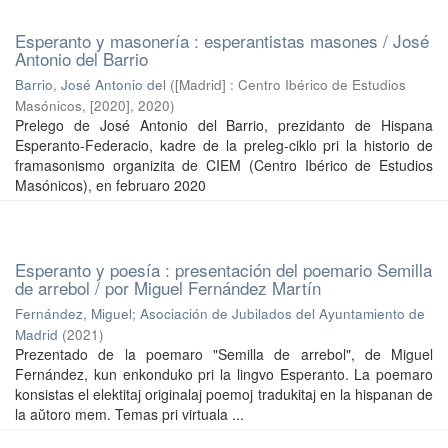
Esperanto y masonería : esperantistas masones / José
Antonio del Barrio
Barrio, José Antonio del
(
[Madrid] : Centro Ibérico de Estudios
Masónicos, [2020]
,
2020
)
Prelego de José Antonio del Barrio, prezidanto de Hispana
Esperanto-Federacio, kadre de la preleg-ciklo pri la historio de
framasonismo organizita de CIEM (Centro Ibérico de Estudios
Masónicos), en februaro 2020
Esperanto y poesía : presentación del poemario Semilla
de arrebol / por Miguel Fernández Martín
Fernández, Miguel
;
Asociación de Jubilados del Ayuntamiento de
Madrid
(
2021
)
Prezentado de la poemaro "Semilla de arrebol", de Miguel
Fernández, kun enkonduko pri la lingvo Esperanto. La poemaro
konsistas el elektitaj originalaj poemoj tradukitaj en la hispanan de
la aŭtoro mem. Temas pri virtuala ...