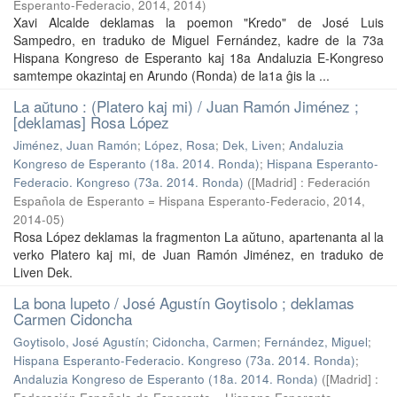
Esperanto-Federacio, 2014
,
2014
)
Xavi Alcalde deklamas la poemon "Kredo" de José Luis
Sampedro, en traduko de Miguel Fernández, kadre de la 73a
Hispana Kongreso de Esperanto kaj 18a Andaluzia E-Kongreso
samtempe okazintaj en Arundo (Ronda) de la1a ĝis la ...
La aŭtuno : (Platero kaj mi) / Juan Ramón Jiménez ;
[deklamas] Rosa López
Jiménez, Juan Ramón
;
López, Rosa
;
Dek, Liven
;
Andaluzia
Kongreso de Esperanto (18a. 2014. Ronda)
;
Hispana Esperanto-
Federacio. Kongreso (73a. 2014. Ronda)
(
[Madrid] : Federación
Española de Esperanto = Hispana Esperanto-Federacio, 2014
,
2014-05
)
Rosa López deklamas la fragmenton La aŭtuno, apartenanta al la
verko Platero kaj mi, de Juan Ramón Jiménez, en traduko de
Liven Dek.
La bona lupeto / José Agustín Goytisolo ; deklamas
Carmen Cidoncha
Goytisolo, José Agustín
;
Cidoncha, Carmen
;
Fernández, Miguel
;
Hispana Esperanto-Federacio. Kongreso (73a. 2014. Ronda)
;
Andaluzia Kongreso de Esperanto (18a. 2014. Ronda)
(
[Madrid] :