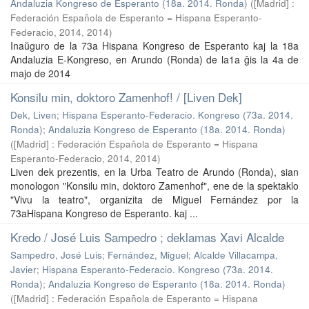
Andaluzia Kongreso de Esperanto (18a. 2014. Ronda)
(
[Madrid] :
Federación Española de Esperanto = Hispana Esperanto-
Federacio, 2014
,
2014
)
Inaŭguro de la 73a Hispana Kongreso de Esperanto kaj la 18a
Andaluzia E-Kongreso, en Arundo (Ronda) de la1a ĝis la 4a de
majo de 2014
Konsilu min, doktoro Zamenhof! / [Liven Dek]
Dek, Liven
;
Hispana Esperanto-Federacio. Kongreso (73a. 2014.
Ronda)
;
Andaluzia Kongreso de Esperanto (18a. 2014. Ronda)
(
[Madrid] : Federación Española de Esperanto = Hispana
Esperanto-Federacio, 2014
,
2014
)
Liven dek prezentis, en la Urba Teatro de Arundo (Ronda), sian
monologon "Konsilu min, doktoro Zamenhof", ene de la spektaklo
"Vivu la teatro", organizita de Miguel Fernández por la
73aHispana Kongreso de Esperanto. kaj ...
Kredo / José Luis Sampedro ; deklamas Xavi Alcalde
Sampedro, José Luis
;
Fernández, Miguel
;
Alcalde Villacampa,
Javier
;
Hispana Esperanto-Federacio. Kongreso (73a. 2014.
Ronda)
;
Andaluzia Kongreso de Esperanto (18a. 2014. Ronda)
(
[Madrid] : Federación Española de Esperanto = Hispana