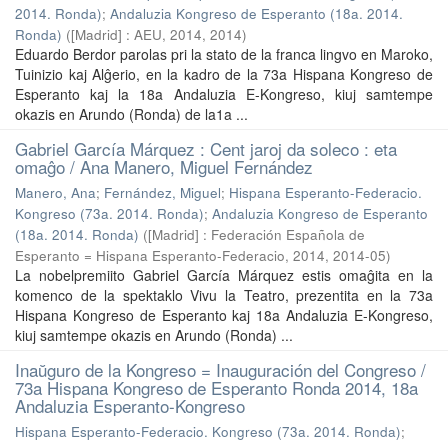
2014. Ronda)
;
Andaluzia Kongreso de Esperanto (18a. 2014.
Ronda)
(
[Madrid] : AEU, 2014
,
2014
)
Eduardo Berdor parolas pri la stato de la franca lingvo en Maroko,
Tuinizio kaj Alĝerio, en la kadro de la 73a Hispana Kongreso de
Esperanto kaj la 18a Andaluzia E-Kongreso, kiuj samtempe
okazis en Arundo (Ronda) de la1a ...
Gabriel García Márquez : Cent jaroj da soleco : eta
omaĝo / Ana Manero, Miguel Fernández
Manero, Ana
;
Fernández, Miguel
;
Hispana Esperanto-Federacio.
Kongreso (73a. 2014. Ronda)
;
Andaluzia Kongreso de Esperanto
(18a. 2014. Ronda)
(
[Madrid] : Federación Española de
Esperanto = Hispana Esperanto-Federacio, 2014
,
2014-05
)
La nobelpremiito Gabriel García Márquez estis omaĝita en la
komenco de la spektaklo Vivu la Teatro, prezentita en la 73a
Hispana Kongreso de Esperanto kaj 18a Andaluzia E-Kongreso,
kiuj samtempe okazis en Arundo (Ronda) ...
Inaŭguro de la Kongreso = Inauguración del Congreso /
73a Hispana Kongreso de Esperanto Ronda 2014, 18a
Andaluzia Esperanto-Kongreso
Hispana Esperanto-Federacio. Kongreso (73a. 2014. Ronda)
;