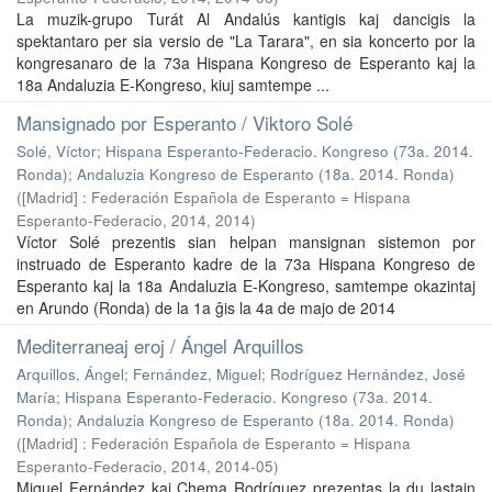
La muzik-grupo Turát Al Andalús kantigis kaj dancigis la
spektantaro per sia versio de "La Tarara", en sia koncerto por la
kongresanaro de la 73a Hispana Kongreso de Esperanto kaj la
18a Andaluzia E-Kongreso, kiuj samtempe ...
Mansignado por Esperanto / Viktoro Solé
Solé, Víctor
;
Hispana Esperanto-Federacio. Kongreso (73a. 2014.
Ronda)
;
Andaluzia Kongreso de Esperanto (18a. 2014. Ronda)
(
[Madrid] : Federación Española de Esperanto = Hispana
Esperanto-Federacio, 2014
,
2014
)
Víctor Solé prezentis sian helpan mansignan sistemon por
instruado de Esperanto kadre de la 73a Hispana Kongreso de
Esperanto kaj la 18a Andaluzia E-Kongreso, samtempe okazintaj
en Arundo (Ronda) de la 1a ĝis la 4a de majo de 2014
Mediterraneaj eroj / Ángel Arquillos
Arquillos, Ángel
;
Fernández, Miguel
;
Rodríguez Hernández, José
María
;
Hispana Esperanto-Federacio. Kongreso (73a. 2014.
Ronda)
;
Andaluzia Kongreso de Esperanto (18a. 2014. Ronda)
(
[Madrid] : Federación Española de Esperanto = Hispana
Esperanto-Federacio, 2014
,
2014-05
)
Miguel Fernández kaj Chema Rodríguez prezentas la du lastajn