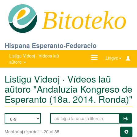
Bitoteko
Hispana Esperanto-Federacio
Listigu Videoj · Vídeos laŭ
Ŝanĝu
Lingvo
aŭtoro
navigadon
Listigu Videoj · Vídeos laŭ
aŭtoro "Andaluzia Kongreso de
Esperanto (18a. 2014. Ronda)"
Ek
Montrataj rikordoj 1-20 el 35