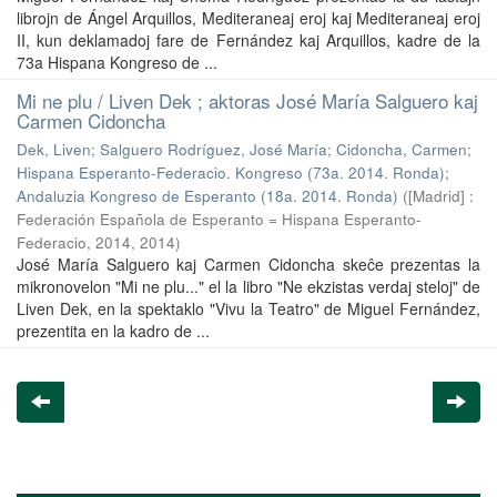
librojn de Ángel Arquillos, Mediteraneaj eroj kaj Mediteraneaj eroj
II, kun deklamadoj fare de Fernández kaj Arquillos, kadre de la
73a Hispana Kongreso de ...
Mi ne plu / Liven Dek ; aktoras José María Salguero kaj
Carmen Cidoncha
Dek, Liven
;
Salguero Rodríguez, José María
;
Cidoncha, Carmen
;
Hispana Esperanto-Federacio. Kongreso (73a. 2014. Ronda)
;
Andaluzia Kongreso de Esperanto (18a. 2014. Ronda)
(
[Madrid] :
Federación Española de Esperanto = Hispana Esperanto-
Federacio, 2014
,
2014
)
José María Salguero kaj Carmen Cidoncha skeĉe prezentas la
mikronovelon "Mi ne plu..." el la libro "Ne ekzistas verdaj steloj" de
Liven Dek, en la spektaklo "Vivu la Teatro" de Miguel Fernández,
prezentita en la kadro de ...