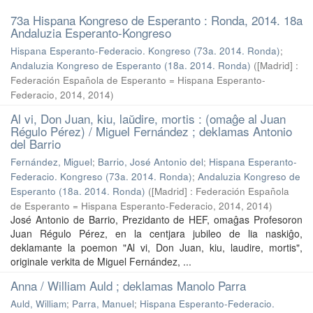
73a Hispana Kongreso de Esperanto : Ronda, 2014. 18a
Andaluzia Esperanto-Kongreso
Hispana Esperanto-Federacio. Kongreso (73a. 2014. Ronda)
;
Andaluzia Kongreso de Esperanto (18a. 2014. Ronda)
(
[Madrid] :
Federación Española de Esperanto = Hispana Esperanto-
Federacio, 2014
,
2014
)
Al vi, Don Juan, kiu, laŭdire, mortis : (omaĝe al Juan
Régulo Pérez) / Miguel Fernández ; deklamas Antonio
del Barrio
Fernández, Miguel
;
Barrio, José Antonio del
;
Hispana Esperanto-
Federacio. Kongreso (73a. 2014. Ronda)
;
Andaluzia Kongreso de
Esperanto (18a. 2014. Ronda)
(
[Madrid] : Federación Española
de Esperanto = Hispana Esperanto-Federacio, 2014
,
2014
)
José Antonio de Barrio, Prezidanto de HEF, omaĝas Profesoron
Juan Régulo Pérez, en la centjara jubileo de lia naskiĝo,
deklamante la poemon "Al vi, Don Juan, kiu, laudire, mortis",
originale verkita de Miguel Fernández, ...
Anna / William Auld ; deklamas Manolo Parra
Auld, William
;
Parra, Manuel
;
Hispana Esperanto-Federacio.