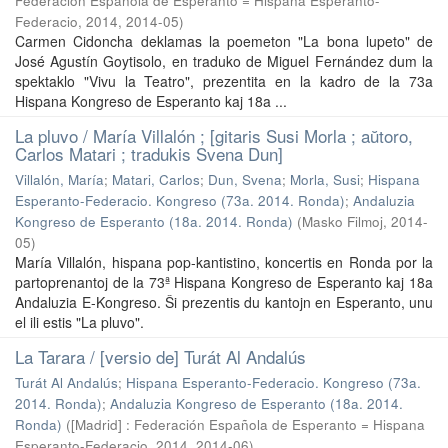
Federación Española de Esperanto = Hispana Esperanto-
Federacio, 2014
,
2014-05
)
Carmen Cidoncha deklamas la poemeton "La bona lupeto" de
José Agustín Goytisolo, en traduko de Miguel Fernández dum la
spektaklo "Vivu la Teatro", prezentita en la kadro de la 73a
Hispana Kongreso de Esperanto kaj 18a ...
La pluvo / María Villalón ; [gitaris Susi Morla ; aŭtoro,
Carlos Matari ; tradukis Svena Dun]
Villalón, María
;
Matari, Carlos
;
Dun, Svena
;
Morla, Susi
;
Hispana
Esperanto-Federacio. Kongreso (73a. 2014. Ronda)
;
Andaluzia
Kongreso de Esperanto (18a. 2014. Ronda)
(
Masko Filmoj
,
2014-
05
)
María Villalón, hispana pop-kantistino, koncertis en Ronda por la
partoprenantoj de la 73ª Hispana Kongreso de Esperanto kaj 18a
Andaluzia E-Kongreso. Ŝi prezentis du kantojn en Esperanto, unu
el ili estis "La pluvo".
La Tarara / [versio de] Turát Al Andalús
Turát Al Andalús
;
Hispana Esperanto-Federacio. Kongreso (73a.
2014. Ronda)
;
Andaluzia Kongreso de Esperanto (18a. 2014.
Ronda)
(
[Madrid] : Federación Española de Esperanto = Hispana
Esperanto-Federacio, 2014
,
2014-06
)