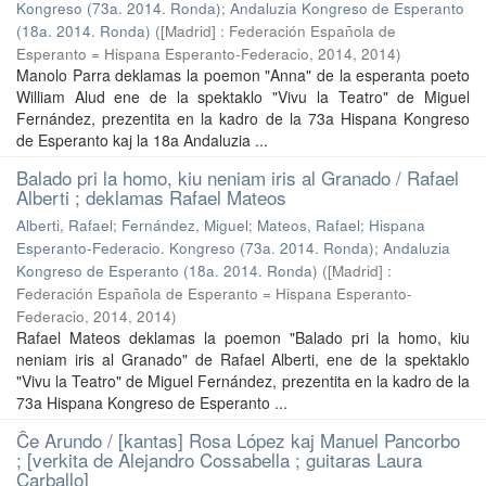
Kongreso (73a. 2014. Ronda)
;
Andaluzia Kongreso de Esperanto
(18a. 2014. Ronda)
(
[Madrid] : Federación Española de
Esperanto = Hispana Esperanto-Federacio, 2014
,
2014
)
Manolo Parra deklamas la poemon "Anna" de la esperanta poeto
William Alud ene de la spektaklo "Vivu la Teatro" de Miguel
Fernández, prezentita en la kadro de la 73a Hispana Kongreso
de Esperanto kaj la 18a Andaluzia ...
Balado pri la homo, kiu neniam iris al Granado / Rafael
Alberti ; deklamas Rafael Mateos
Alberti, Rafael
;
Fernández, Miguel
;
Mateos, Rafael
;
Hispana
Esperanto-Federacio. Kongreso (73a. 2014. Ronda)
;
Andaluzia
Kongreso de Esperanto (18a. 2014. Ronda)
(
[Madrid] :
Federación Española de Esperanto = Hispana Esperanto-
Federacio, 2014
,
2014
)
Rafael Mateos deklamas la poemon "Balado pri la homo, kiu
neniam iris al Granado" de Rafael Alberti, ene de la spektaklo
"Vivu la Teatro" de Miguel Fernández, prezentita en la kadro de la
73a Hispana Kongreso de Esperanto ...
Ĉe Arundo / [kantas] Rosa López kaj Manuel Pancorbo
; [verkita de Alejandro Cossabella ; guitaras Laura
Carballo]