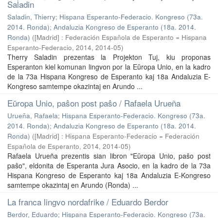
Saladin
Saladin, Thierry
;
Hispana Esperanto-Federacio. Kongreso (73a.
2014. Ronda)
;
Andaluzia Kongreso de Esperanto (18a. 2014.
Ronda)
(
[Madrid] : Federación Española de Esperanto = Hispana
Esperanto-Federacio, 2014
,
2014-05
)
Therry Saladin prezentas la Projekton Tuj, kiu proponas
Esperanton kiel komunan lingvon por la Eŭropa Unio, en la kadro
de la 73a Hispana Kongreso de Esperanto kaj 18a Andaluzia E-
Kongreso samtempe okazintaj en Arundo ...
Eŭropa Unio, paŝon post paŝo / Rafaela Urueña
Urueña, Rafaela
;
Hispana Esperanto-Federacio. Kongreso (73a.
2014. Ronda)
;
Andaluzia Kongreso de Esperanto (18a. 2014.
Ronda)
(
[Madrid] : Hispana Esperanto-Federacio = Federación
Española de Esperanto, 2014
,
2014-05
)
Rafaela Urueña prezentis sian libron "Eŭropa Unio, paŝo post
paŝo", eldonita de Esperanta Jura Asocio, en la kadro de la 73a
Hispana Kongreso de Esperanto kaj 18a Andaluzia E-Kongreso
samtempe okazintaj en Arundo (Ronda) ...
La franca lingvo nordafrike / Eduardo Berdor
Berdor, Eduardo
;
Hispana Esperanto-Federacio. Kongreso (73a.