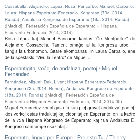
Cossabella, Alejandro
;
López, Rosa
;
Pancorbo, Manuel
;
Carballo,
Laura
;
Hispana Esperanto-Federacio. Kongreso (73a. 2014.
Ronda)
;
Andaluzia Kongreso de Esperanto (18a. 2014. Ronda)
(
[Madrid] : Federación Española de Esperanto = Hispana
Esperanto-Federacio, 2014
,
2014
)
Rosa López kaj Manuel Pancorbo kantas "Ĉe Montpellier" de
Alejandro Cossabella. Tamen, omaĝe al la kongresa urbo, ili
ŝanĝis la urbonomon. Gitare akompanas ilin Laura Carballo, ene
de la spektaklo "Vivu la Teatro" de Miguel ...
Esperantigitaj voĉoj de andaluzaj poetoj / Miguel
Fernández
Fernández, Miguel
;
Dek, Liven
;
Hispana Esperanto-Federacio.
Kongreso (73a. 2014. Ronda)
;
Andaluzia Kongreso de Esperanto
(18a. 2014. Ronda)
(
[Madrid] : Federación Española de
Esperanto = Hispana Esperanto-Federacio, 2014
,
2014-05
)
Miguel Fernández konatigas nin kun plej gravaj andaluzaj poetoj,
kies verkoj estas tradukitaj kaj eldonitaj en Esperanto, en la kadro
de la 73a Hispana Kongreso de Esperanto kaj 18a Andaluzia E-
Kongreso samtempe okazintaj ...
Esperanto, lingvo por Eŭropo : Projekto Tuj / Thierry