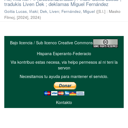
tradukis Liven Dek ; deklamas Miguel Fernández
Goitia Lucas, Iñaki
;
Dek, Liven
;
Fernández, Miguel
(
[S.l.] : Masko
Filmoj, [2024]
,
2024
)
Bajo licencia / Sub licenco Creative Commons
Hispana Esperanto-Federacio
Via kontribuo estas necesa, via helpo permesos al ni teni la
servon
Necesitamos tu ayuda para mantener el servicio.
Kontakto