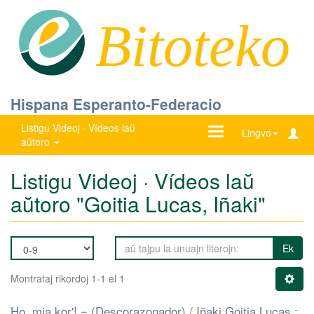
Bitoteko
Hispana Esperanto-Federacio
Listigu Videoj · Vídeos laŭ
Ŝanĝu
Lingvo
aŭtoro
navigadon
Listigu Videoj · Vídeos laŭ
aŭtoro "Goitia Lucas, Iñaki"
Ek
Montrataj rikordoj 1-1 el 1
Ho, mia kor'! = (Descorazonador) / Iñaki Goitia Lucas ;