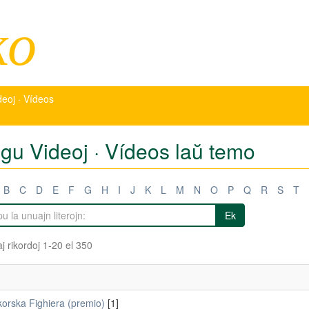
ko
deoj · Vídeos
igu Videoj · Vídeos laŭ temo
B
C
D
E
F
G
H
I
J
K
L
M
N
O
P
Q
R
S
T
Ek
j rikordoj 1-20 el 350
korska Fighiera (premio)
[1]