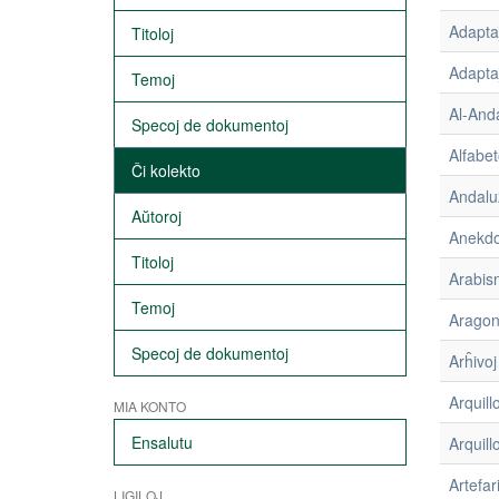
Adapta
Titoloj
Adaptaĵ
Temoj
Al-And
Specoj de dokumentoj
Alfabe
Ĉi kolekto
Andalu
Aŭtoroj
Anekdo
Titoloj
Arabis
Temoj
Arago
Specoj de dokumentoj
Arĥivoj
Arquill
MIA KONTO
Ensalutu
Arquill
Artefar
LIGILOJ