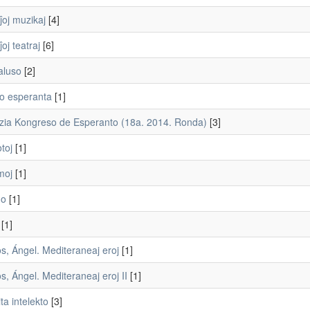
ĵoj muzikaj
[4]
oj teatraj
[6]
aluso
[2]
to esperanta
[1]
zia Kongreso de Esperanto (18a. 2014. Ronda)
[3]
toj
[1]
moj
[1]
no
[1]
[1]
os, Ángel. Mediteraneaj eroj
[1]
os, Ángel. Mediteraneaj eroj II
[1]
ita intelekto
[3]