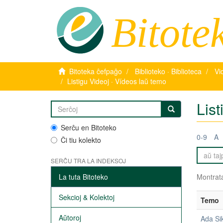
Bitote
Bitoteka ĉefpaĝo
Biblioteko · Biblioteca
Vi
Listigu Videoj · Vídeos laŭ temo
List
Serĉu en Bitoteko
0-9
A
Ĉi tiu kolekto
SERĈU TRA LA INDEKSOJ
La tuta Bitoteko
Montrata
Sekcioj & Kolektoj
Temo
Aŭtoroj
Ada Si