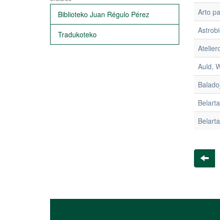
Arto pa
Biblioteko Juan Régulo Pérez
Astrobi
Tradukoteko
Ateliero
Auld, W
Baladoj
Belart
Belart