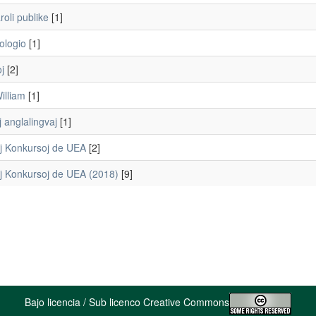
roli publike
[1]
ologio
[1]
j
[2]
illiam
[1]
 anglalingvaj
[1]
aj Konkursoj de UEA
[2]
aj Konkursoj de UEA (2018)
[9]
Bajo licencia / Sub licenco Creative Commons