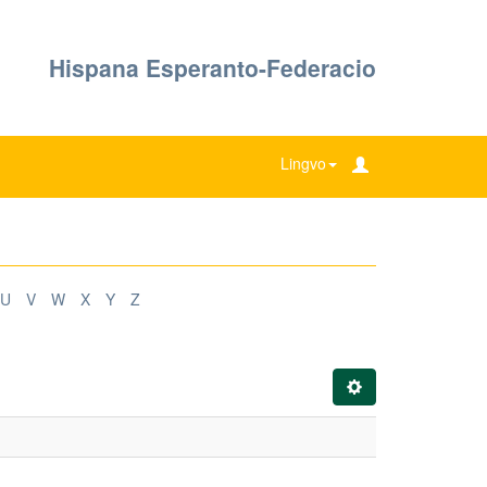
Hispana Esperanto-Federacio
Lingvo
U
V
W
X
Y
Z