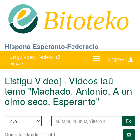
Bitoteko
Hispana Esperanto-Federacio
Listigu Videoj · Vídeos laŭ
Ŝanĝu
Lingvo
temo
navigadon
Listigu Videoj · Vídeos laŭ
temo "Machado, Antonio. A un
olmo seco. Esperanto"
Ek
Montrataj rikordoj 1-1 el 1