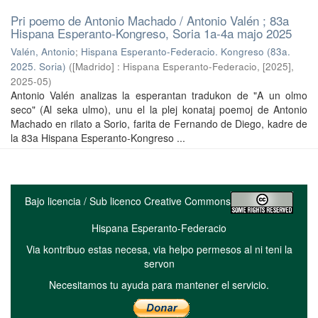
Pri poemo de Antonio Machado / Antonio Valén ; 83a
Hispana Esperanto-Kongreso, Soria 1a-4a majo 2025
Valén, Antonio
;
Hispana Esperanto-Federacio. Kongreso (83a.
2025. Soria)
(
[Madrido] : Hispana Esperanto-Federacio, [2025]
,
2025-05
)
Antonio Valén analizas la esperantan tradukon de "A un olmo
seco" (Al seka ulmo), unu el la plej konataj poemoj de Antonio
Machado en rilato a Sorio, farita de Fernando de Diego, kadre de
la 83a Hispana Esperanto-Kongreso ...
Bajo licencia / Sub licenco Creative Commons
Hispana Esperanto-Federacio
Via kontribuo estas necesa, via helpo permesos al ni teni la
servon
Necesitamos tu ayuda para mantener el servicio.