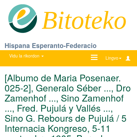
Bitoteko
Hispana Esperanto-Federacio
Vidu la rikordon
Ŝanĝu
Lingvo
navigadon
[Albumo de Maria Posenaer.
025-2], Generalo Séber ..., Dro
Zamenhof ..., Sino Zamenhof
..., Fred. Pujulá y Vallés ...,
Sino G. Rebours de Pujulá / 5
Internacia Kongreso, 5-11