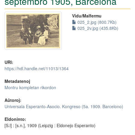
septembro 1905, Barcelona
Vidu/Malfermu
025_2.jpg (800.7Kb)
025_2v.jpg (435.8Kb)
URI:
https://hdl.handle.net/11013/1364
Metadatenoj
Montru kompletan rikordon
Aŭtoroj:
Universala Esperanto-Asocio. Kongreso (5a. 1909. Barcelono)
Eldoninto:
[S.l] : [s.n.], 1909 (Leipzig : Eldonejo Esperanto)