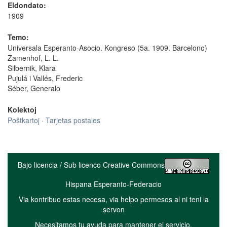
Eldondato:
1909
Temo:
Universala Esperanto-Asocio. Kongreso (5a. 1909. Barcelono)
Zamenhof, L. L.
Silbernik, Klara
Pujulá i Vallés, Frederic
Séber, Generalo
Kolektoj
Poŝtkartoj · Tarjetas postales
Bajo licencia / Sub licenco Creative Commons
Hispana Esperanto-Federacio
Via kontribuo estas necesa, via helpo permesos al ni teni la
servon
Necesitamos tu ayuda para mantener el servicio.