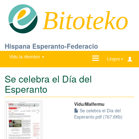
Bitoteko
Hispana Esperanto-Federacio
Vidu la rikordon
Ŝanĝu
Lingvo
navigadon
Se celebra el Día del
Esperanto
Vidu/Malfermu
Se celebra el Día del
Esperanto.pdf (767.6Kb)