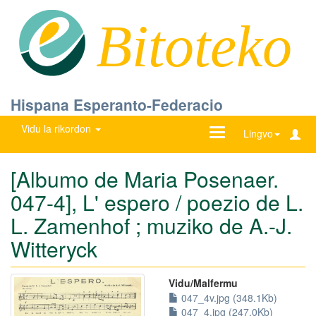
Bitoteko
Hispana Esperanto-Federacio
Vidu la rikordon
Ŝanĝu
Lingvo
navigadon
[Albumo de Maria Posenaer.
047-4], L' espero / poezio de L.
L. Zamenhof ; muziko de A.-J.
Witteryck
Vidu/Malfermu
047_4v.jpg (348.1Kb)
047_4.jpg (247.0Kb)