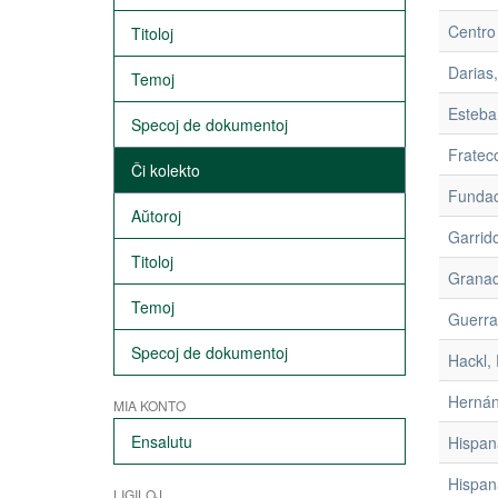
Centro
Titoloj
Darias
Temoj
Esteba
Specoj de dokumentoj
Fratec
Ĉi kolekto
Fundac
Aŭtoroj
Garrido
Titoloj
Granad
Temoj
Guerra
Specoj de dokumentoj
Hackl, 
Hernán
MIA KONTO
Ensalutu
Hispan
Hispan
LIGILOJ