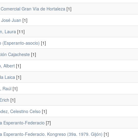
 Comercial Gran Vía de Hortaleza
[1]
, José Juan
[1]
n, Laura
[11]
o (Esperanto-asocio)
[1]
ión Cajacheste
[1]
, Albert
[1]
a Laica
[1]
, Raúl
[1]
Erich
[1]
dez, Celestino Celso
[1]
a Esperanto-Federacio
[7]
a Esperanto-Federacio. Kongreso (39a. 1979. Gijón)
[1]