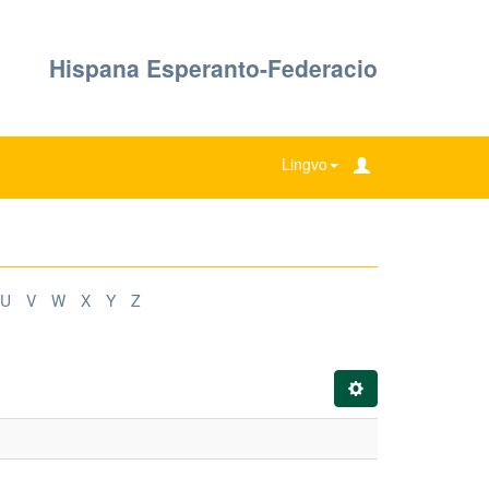
Hispana Esperanto-Federacio
Lingvo
U
V
W
X
Y
Z