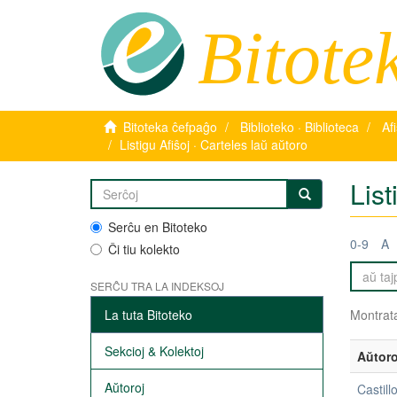
Bitote
Bitoteka ĉefpaĝo
Biblioteko · Biblioteca
Af
Listigu Afiŝoj · Carteles laŭ aŭtoro
List
Serĉu en Bitoteko
0-9
A
Ĉi tiu kolekto
SERĈU TRA LA INDEKSOJ
La tuta Bitoteko
Montrata
Sekcioj & Kolektoj
Aŭtoro
Aŭtoroj
Castill