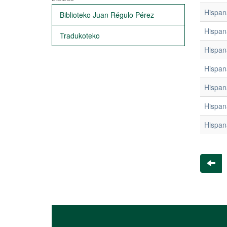
Hispan
Biblioteko Juan Régulo Pérez
Hispan
Tradukoteko
Hispan
Hispan
Hispan
Hispan
Hispan