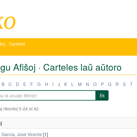
ko
iŝoj · Carteles
igu Afiŝoj · Carteles laŭ aŭtoro
B
C
D
E
F
G
H
I
J
K
L
M
N
O
P
Q
R
S
T
Ek
j rikordoj 5-24 el 42
j
o García, José Vicente
[1]