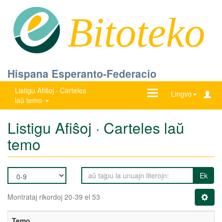
Bitoteko
Hispana Esperanto-Federacio
Listigu Afiŝoj · Carteles
Ŝanĝu
Lingvo
laŭ temo
navigadon
Listigu Afiŝoj · Carteles laŭ
temo
Ek
Montrataj rikordoj 20-39 el 53
Temo